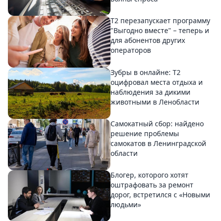
Т2 перезапускает программу
"Выгодно вместе" – теперь и
для абонентов других
операторов
Зубры в онлайне: Т2
оцифровал места отдыха и
наблюдения за дикими
животными в Ленобласти
Самокатный сбор: найдено
решение проблемы
самокатов в Ленинградской
области
Блогер, которого хотят
оштрафовать за ремонт
дорог, встретился с «Новыми
людьми»