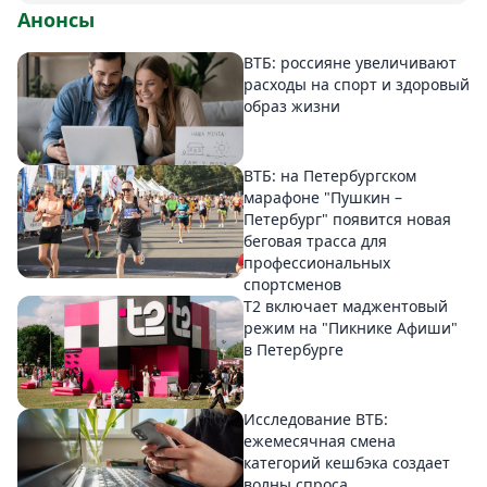
Анонсы
ВТБ: россияне увеличивают
расходы на спорт и здоровый
образ жизни
ВТБ: на Петербургском
марафоне "Пушкин –
Петербург" появится новая
беговая трасса для
профессиональных
спортсменов
Т2 включает маджентовый
режим на "Пикнике Афиши"
в Петербурге
Исследование ВТБ:
ежемесячная смена
категорий кешбэка создает
волны спроса