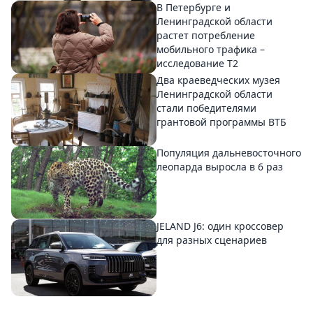
В Петербурге и
Ленинградской области
растет потребление
мобильного трафика –
исследование T2
Два краеведческих музея
Ленинградской области
стали победителями
грантовой программы ВТБ
Популяция дальневосточного
леопарда выросла в 6 раз
JELAND J6: один кроссовер
для разных сценариев