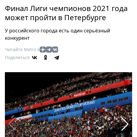
Петербург
Финал Лиги чемпионов 2021 года
Россия
может пройти в Петербурге
Мир
Здоровье
У российского города есть один серьёзный
Еда
конкурент
Туризм
Читайте Metro в
Мода
Поделиться
Театр
Кино
Афиша
Книги
Выставки
Пресс-
релизы
О
Metro
Стримы