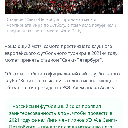
Спецпроекты
Звезды
Стадион "Санкт-Петербург" принимал матчи
С
Выборы
чемпионата мира по футболу, в том числе полуфинал и
ч
2026
поединок за третье место. Фото Getty
п
Скачай
Metro
Решающий матч самого престижного клубного
европейского футбольного турнира в 2021-м году
может принять стадион "Санкт-Петербург".
Об этом сообщил официальный сайт футбольного
клуба "Зенит" со ссылкой на слова исполняющего
обязанности президента РФС Александра Алаева.
– Российский футбольный союз проявил
заинтересованность в том, чтобы провести в
2021 году финал Лиги чемпионов УЕФА в Санкт-
Петербурге, – приводит слова исполняющего