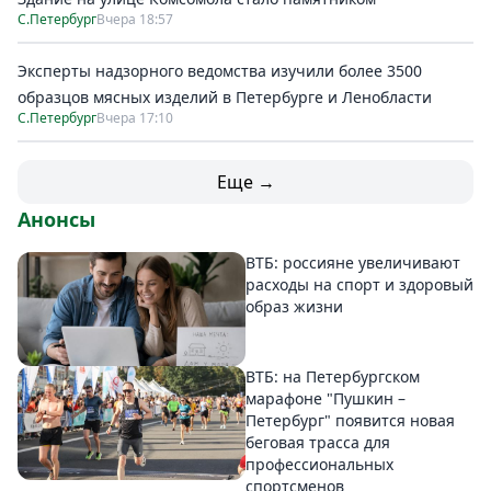
С.Петербург
Вчера 18:57
Эксперты надзорного ведомства изучили более 3500
образцов мясных изделий в Петербурге и Ленобласти
С.Петербург
Вчера 17:10
Еще →
Анонсы
ВТБ: россияне увеличивают
расходы на спорт и здоровый
образ жизни
ВТБ: на Петербургском
марафоне "Пушкин –
Петербург" появится новая
беговая трасса для
профессиональных
спортсменов