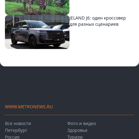
JELAND J6: один кроссовер
для разных сценариев
WWW.METRONEWS.RU
Все новости
Фото и видео
Петербург
Здоровье
Россия
Туризм