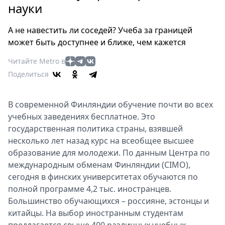
Петербург
науки
Россия
Мир
А не навестить ли соседей? Учеба за границей
Здоровье
может быть доступнее и ближе, чем кажется
Еда
Читайте Metro в
Туризм
Поделиться
Мода
Театр
В современной Финляндии обучение почти во всех
Кино
учебных заведениях бесплатное. Это
Афиша
государственная политика страны, взявшей
Книги
несколько лет назад курс на всеобщее высшее
образование для молодежи. По данным Центра по
Выставки
международным обменам Финляндии (CIMO),
Пресс-
сегодня в финских университетах обучаются по
релизы
полной программе 4,2 тыс. иностранцев.
О
Большинство обучающихся – россияне, эстонцы и
Metro
китайцы. На выбор иностранным студентам
Стримы