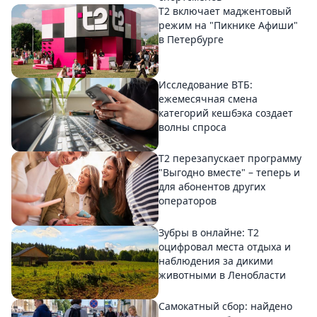
Т2 включает маджентовый
режим на "Пикнике Афиши"
в Петербурге
Исследование ВТБ:
ежемесячная смена
категорий кешбэка создает
волны спроса
Т2 перезапускает программу
"Выгодно вместе" – теперь и
для абонентов других
операторов
Зубры в онлайне: Т2
оцифровал места отдыха и
наблюдения за дикими
животными в Ленобласти
Самокатный сбор: найдено