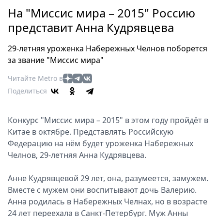
Петербург
На "Миссис мира – 2015" Россию
Россия
представит Анна Кудрявцева
Мир
Здоровье
29-летняя уроженка Набережных Челнов поборется
Еда
за звание "Миссис мира"
Туризм
Читайте Metro в
Мода
Поделиться
Театр
Кино
Конкурс "Миссис мира – 2015" в этом году пройдёт в
Афиша
Китае в октябре. Представлять Российскую
Книги
Федерацию на нём будет уроженка Набережных
Выставки
Челнов, 29-летняя Анна Кудрявцева.
Пресс-
релизы
Анне Кудрявцевой 29 лет, она, разумеется, замужем.
О
Вместе с мужем они воспитывают дочь Валерию.
Анна родилась в Набережных Челнах, но в возрасте
Metro
24 лет переехала в Санкт-Петербург. Муж Анны
Стримы