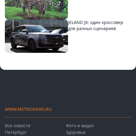
JELAND J6: один кроссовер
для разных сценариев
WWW.METRONEWS.RU
Все новости
Фото и видео
Петербург
Здоровье