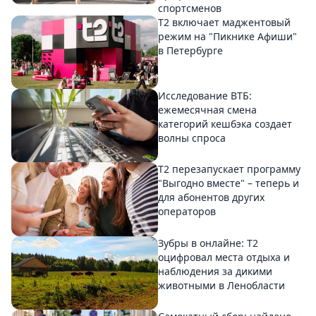
спортсменов
Т2 включает маджентовый
режим на "Пикнике Афиши"
в Петербурге
Исследование ВТБ:
ежемесячная смена
категорий кешбэка создает
волны спроса
Т2 перезапускает программу
"Выгодно вместе" – теперь и
для абонентов других
операторов
Зубры в онлайне: Т2
оцифровал места отдыха и
наблюдения за дикими
животными в Ленобласти