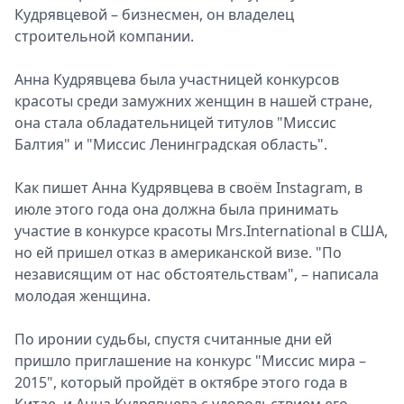
Кудрявцевой – бизнесмен, он владелец
Спецпроекты
строительной компании.
Звезды
Выборы
Анна Кудрявцева была участницей конкурсов
2026
красоты среди замужних женщин в нашей стране,
Скачай
она стала обладательницей титулов "Миссис
Metro
Балтия" и "Миссис Ленинградская область".
Как пишет Анна Кудрявцева в своём Instagram, в
июле этого года она должна была принимать
участие в конкурсе красоты Mrs.International в США,
но ей пришел отказ в американской визе. "По
независящим от нас обстоятельствам", – написала
молодая женщина.
По иронии судьбы, спустя считанные дни ей
пришло приглашение на конкурс "Миссис мира –
2015", который пройдёт в октябре этого года в