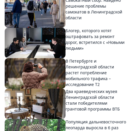
Самокатный сбор: найдено
решение проблемы
самокатов в Ленинградской
области
Блогер, которого хотят
оштрафовать за ремонт
дорог, встретился с «Новыми
людьми»
В Петербурге и
Ленинградской области
растет потребление
мобильного трафика –
исследование T2
Два краеведческих музея
Ленинградской области
стали победителями
грантовой программы ВТБ
Популяция дальневосточного
леопарда выросла в 6 раз