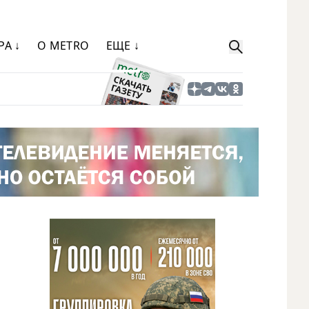
РА ↓
О METRO
ЕЩЕ ↓