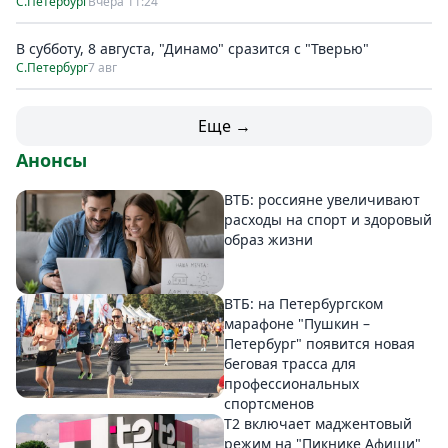
С.Петербург
Вчера 11:24
В субботу, 8 августа, "Динамо" сразится с "Тверью"
С.Петербург
7 авг
Еще →
Анонсы
ВТБ: россияне увеличивают
расходы на спорт и здоровый
образ жизни
ВТБ: на Петербургском
марафоне "Пушкин –
Петербург" появится новая
беговая трасса для
профессиональных
спортсменов
Т2 включает маджентовый
режим на "Пикнике Афиши"