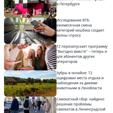
в Петербурге
Исследование ВТБ:
ежемесячная смена
категорий кешбэка создает
волны спроса
Т2 перезапускает программу
"Выгодно вместе" – теперь и
для абонентов других
операторов
Зубры в онлайне: Т2
оцифровал места отдыха и
наблюдения за дикими
животными в Ленобласти
Самокатный сбор: найдено
решение проблемы
самокатов в Ленинградской