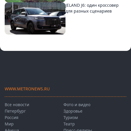
JELAND J6: один кроссовер
для разных сценариев
WWW.METRONEWS.RU
Все новости
Фото и видео
Петербург
Здоровье
Россия
Туризм
Мир
Театр
Афиша
Пресс-релизы