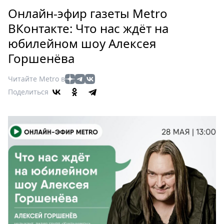
Петербург
Онлайн-эфир газеты Metro
Россия
ВКонтакте: Что нас ждёт на
Мир
юбилейном шоу Алексея
Здоровье
Горшенёва
Еда
Туризм
Читайте Metro в
Мода
Поделиться
Театр
Кино
Афиша
Книги
Выставки
Пресс-
релизы
О
Metro
Стримы