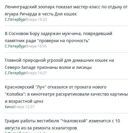
Ленинградский зоопарк показал мастер-класс по отдыху от
ягуара Ричарда в честь Дня кошек
С.Петербург
Вчера 19:23
В Сосновом Бору задержан мужчина, повредивший
памятник ради "проверки на прочность"
С.Петербург
Вчера 16:55
Главной природной угрозой для домашних кошек на
Северо-Западе признаны волки и лисицы
С.Петербург
Вчера 14:27
Красноярский "Луч" отказался от проката нового
"Колобка": в кинотеатре раскритиковали качество картины
и возрастной ценз
Кино
Вчера 12:37
График работы вестибюля "Чкаловской" изменится с 10
августа из-за ремонта эскалаторов