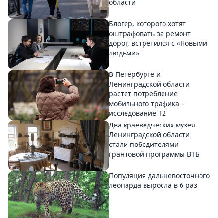
области
Блогер, которого хотят
оштрафовать за ремонт
дорог, встретился с «Новыми
людьми»
В Петербурге и
Ленинградской области
растет потребление
мобильного трафика –
исследование T2
Два краеведческих музея
Ленинградской области
стали победителями
грантовой программы ВТБ
Популяция дальневосточного
леопарда выросла в 6 раз