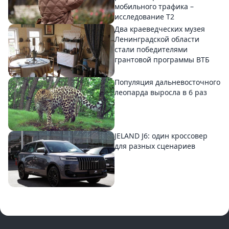
мобильного трафика –
исследование T2
Два краеведческих музея
Ленинградской области
стали победителями
грантовой программы ВТБ
Популяция дальневосточного
леопарда выросла в 6 раз
JELAND J6: один кроссовер
для разных сценариев