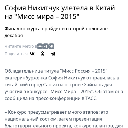
Петербург
София Никитчук улетела в Китай
Россия
на "Мисс мира – 2015"
Мир
Здоровье
Финал конкурса пройдёт во второй половине
Еда
декабря
Туризм
Читайте Metro в
Мода
Поделиться
Театр
Кино
Обладательница титула "Мисс Россия – 2015",
Афиша
екатеринбурженка София Никитчук отправилась в
Книги
китайский город Санья на острове Хайнань для
Выставки
участия в конкурсе "Мисс Мира – 2015". Об этом она
Пресс-
сообщила на пресс-конференции в ТАСС.
релизы
О
– Конкурс предусматривает много этапов: это
национальный костюм, затем презентация
Metro
благотворительного проекта, конкурс талантов, для
Стримы