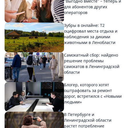
"Выгодно вместе" – теперь и
для абонентов других
операторов
Зубры в онлайне: Т2
оцифровал места отдыха и
наблюдения за дикими
животными в Ленобласти
Самокатный сбор: найдено
решение проблемы
самокатов в Ленинградской
области
Блогер, которого хотят
оштрафовать за ремонт
дорог, встретился с «Новыми
людьми»
В Петербурге и
Ленинградской области
растет потребление