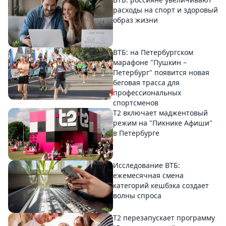
расходы на спорт и здоровый
образ жизни
ВТБ: на Петербургском
марафоне "Пушкин –
Петербург" появится новая
беговая трасса для
профессиональных
спортсменов
Т2 включает маджентовый
режим на "Пикнике Афиши"
в Петербурге
Исследование ВТБ:
ежемесячная смена
категорий кешбэка создает
волны спроса
Т2 перезапускает программу