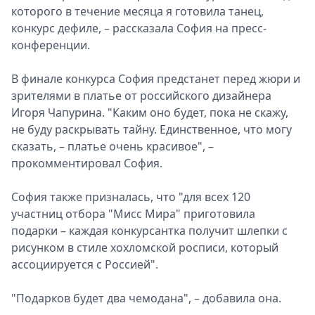
которого в течение месяца я готовила танец,
Спецпроекты
конкурс дефиле, – рассказала София на пресс-
Звезды
конференции.
Выборы
2026
В финале конкурса София предстанет перед жюри и
Скачай
зрителями в платье от российского дизайнера
Metro
Игоря Чапурина. "Каким оно будет, пока не скажу,
не буду раскрывать тайну. Единственное, что могу
сказать, – платье очень красивое", –
прокомментировал София.
София также призналась, что "для всех 120
участниц отбора "Мисс Мира" приготовила
подарки – каждая конкурсантка получит шлепки с
рисунком в стиле хохломской росписи, который
ассоциируется с Россией".
"Подарков будет два чемодана", – добавила она.