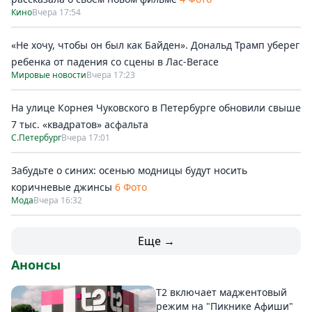
Кино
Вчера 17:54
«Не хочу, чтобы он был как Байден». Дональд Трамп уберег
ребенка от падения со сцены в Лас-Вегасе
Мировые новости
Вчера 17:23
На улице Корнея Чуковского в Петербурге обновили свыше
7 тыс. «квадратов» асфальта
С.Петербург
Вчера 17:01
Забудьте о синих: осенью модницы будут носить
коричневые джинсы
6 Фото
Мода
Вчера 16:32
Еще →
Анонсы
Т2 включает маджентовый
режим на "Пикнике Афиши"