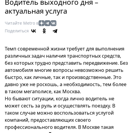
Петербург
Водитель выходного дня –
Россия
актуальная услуга
Мир
Читайте Metro в
Здоровье
Поделиться
Еда
Туризм
Темп современной жизни требует для выполнения
Мода
различных задач наличия транспортных средств,
Театр
без которых трудно представить передвижение. Без
Кино
автомобиля многие вопросы невозможно решить
Афиша
быстро, как личные, так и производственные. Это
Книги
давно уже не роскошь, а необходимость, тем более
Выставки
в таком мегаполисе, как Москва.
Но бывают ситуации, когда лично водитель не
Пресс-
может сесть за руль и осуществлять поездку. В
релизы
таком случае можно воспользоваться услугой
О
компаний, предоставляющих своего
Metro
профессионального водителя. В Москве такая
Стримы