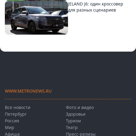
JELAND J6: один кроссовер
для разных сценариев
WWW.METRONEWS.RU
Все новости
Фото и видео
Петербург
Здоровье
Россия
Туризм
Мир
Театр
Афиша
Пресс-релизы