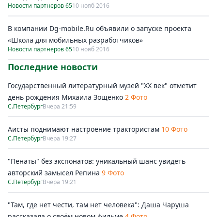
Новости партнеров 65
10 нояб 2016
В компании Dg-mobile.Ru объявили о запуске проекта
«Школа для мобильных разработчиков»
Новости партнеров 65
10 нояб 2016
Последние новости
Государственный литературный музей "ХХ век" отметит
день рождения Михаила Зощенко
2 Фото
С.Петербург
Вчера 21:59
Аисты поднимают настроение трактористам
10 Фото
С.Петербург
Вчера 19:27
"Пенаты" без экспонатов: уникальный шанс увидеть
авторский замысел Репина
9 Фото
С.Петербург
Вчера 19:21
"Там, где нет чести, там нет человека": Даша Чаруша
рассказала о своём новом фильме
4 Фото