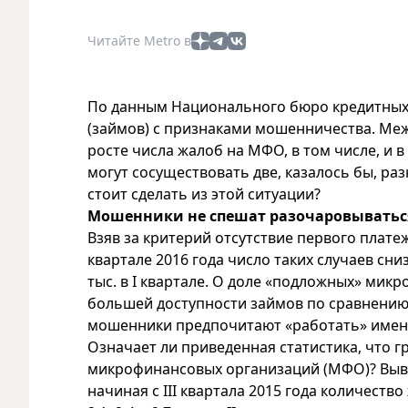
Читайте Metro в
По данным Национального бюро кредитных и
(займов) с признаками мошенничества. Меж
росте числа жалоб на МФО, в том числе, и 
могут сосуществовать две, казалось бы, р
стоит сделать из этой ситуации?
Мошенники не спешат разочаровыватьс
Взяв за критерий отсутствие первого плате
квартале 2016 года число таких случаев сниз
тыс. в I квартале. О доле «подложных» мик
большей доступности займов по сравнению 
мошенники предпочитают «работать» имен
Означает ли приведенная статистика, что г
микрофинансовых организаций (МФО)? Вывод
начиная с III квартала 2015 года количеств