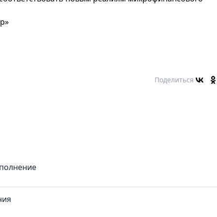
ер»
Поделиться
сполнение
ния