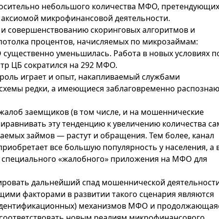
носительно небольшого количества МФО, претендующих
я аксиомой микрофинансовой деятельности.
 и совершенствованию скоринговых алгоритмов и
потолка процентов, начисляемых по микрозаймам:
 существенно уменьшилась. Работа в новых условиях п
естр ЦБ сократился на 292 МФО.
роль играет и опыт, накапливаемый службами
хемы редки, а имеющиеся заблаговременно распознаю
 жалоб заемщиков (в том числе, и на мошеннические
приравнивать эту тенденцию к увеличению количества са
ваемых займов — растут и обращения. Тем более, канал
приобретает все большую популярность у населения, а 
к специального «жалобного» приложения на МФО для
ировать дальнейший спад мошеннической деятельност
ими факторами в развитии такого сценария являются
 идентификационных) механизмов МФО и продолжающая
е соответствовать новым реалиям микрофинансового