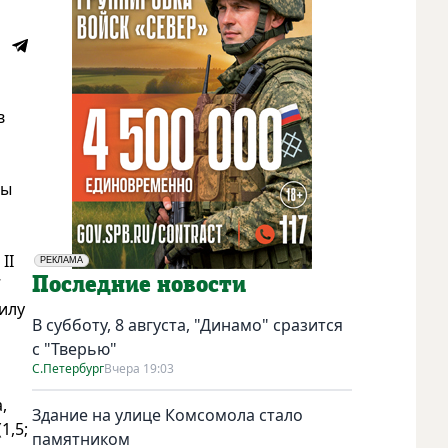
в
ды
II
РЕКЛАМА
Социальная реклама
Последние новости
7
илу
В субботу, 8 августа, "Динамо" сразится
с "Тверью"
С.Петербург
Вчера 19:03
,
Здание на улице Комсомола стало
1,5;
памятником