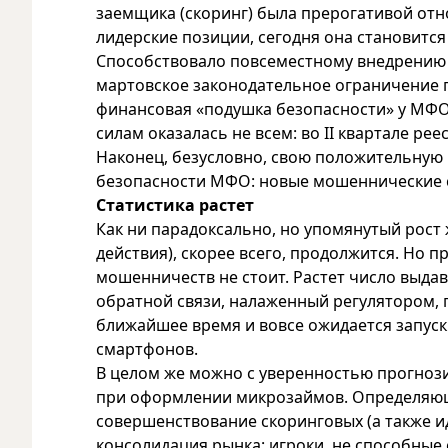
заемщика (скоринг) была прерогативой от
лидерские позиции, сегодня она становитс
Способствовало повсеместному внедрению
мартовское законодательное ограничение 
финансовая «подушка безопасности» у МФО
силам оказалась не всем: во II квартале ре
Наконец, безусловно, свою положительную 
безопасности МФО: новые мошеннические с
Статистика растет
Как ни парадоксально, но упомянутый рост
действия), скорее всего, продолжится. Но 
мошенничеств не стоит. Растет число выда
обратной связи, налаженный регулятором, 
ближайшее время и вовсе ожидается запус
смартфонов.
В целом же можно с уверенностью прогноз
при оформлении микрозаймов. Определяющ
совершенствование скоринговых (а также
консолидация рынка: игроки, не способны