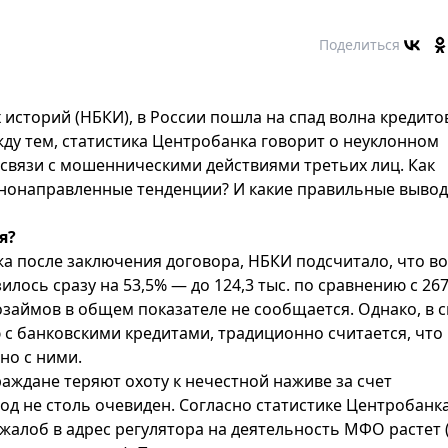
Поделиться
сторий (НБКИ), в России пошла на спад волна кредито
ду тем, статистика Центробанка говорит о неуклонном
в связи с мошенническими действиями третьих лиц. Как
азнонаправленные тенденции? И какие правильные выво
я?
жа после заключения договора, НБКИ подсчитало, что во 
илось сразу на 53,5% — до 124,3 тыс. по сравнению с 26
розаймов в общем показателе не сообщается. Однако, в с
с банковскими кредитами, традиционно считается, что
но с ними.
раждане теряют охоту к нечестной наживе за счет
 не столь очевиден. Согласно статистике Центробанка
о жалоб в адрес регулятора на деятельность МФО растет (