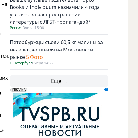
 на
Books и Individuum назначили 4 года
условно за распространение
литературы с ЛГБТ-пропагандой*
Россия
Вчера 15:08
о
Петербуржцы съели 60,5 кг малины за
неделю фестиваля на Московском
тся.
рынке
5 Фото
С.Петербург
Вчера 14:22
мих
Еще →
erid: LdtCK5udn
АО "ГАТР", ИНН: 7841320717
РЕКЛАМА
в
и
ся