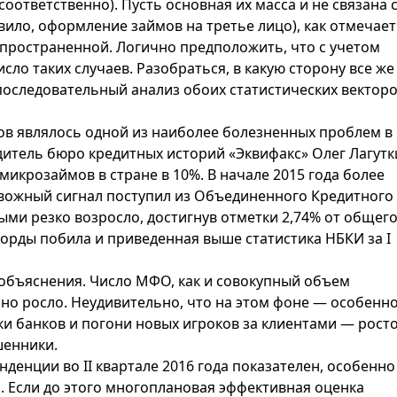
да соответственно). Пусть основная их масса и не связана 
вило, оформление займов на третье лицо), как отмечает
распространенной. Логично предположить, что с учетом
сло таких случаев. Разобраться, в какую сторону все же
последовательный анализ обоих статистических векторо
ов являлось одной из наиболее болезненных проблем в
одитель бюро кредитных историй «Эквифакс» Олег Лагутк
крозаймов в стране в 10%. В начале 2015 года более
евожный сигнал поступил из Объединенного Кредитного
ыми резко возросло, достигнув отметки 2,74% от общег
корды побила и приведенная выше статистика НБКИ за I
бъяснения. Число МФО, как и совокупный объем
но росло. Неудивительно, что на этом фоне — особенно
и банков и погони новых игроков за клиентами — рост
шенники.
енции во II квартале 2016 года показателен, особенно
 Если до этого многоплановая эффективная оценка