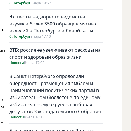
с
С.Петербург
Вчера 18:57
Эксперты надзорного ведомства
изучили более 3500 образцов мясных
в.
изделий в Петербурге и Ленобласти
С.Петербург
Вчера 17:10
ВТБ: россияне увеличивают расходы на
ин
спорт и здоровый образ жизни
Новости
Вчера 17:02
о
В Санкт-Петербурге определили
очередность размещения эмблем и
наименований политических партий в
избирательном бюллетене по единому
 с
избирательному округу на выборах
ом
депутатов Законодательного Собрания
Новости
Вчера 16:13
 с
Бывшему главе издательств Popcorn