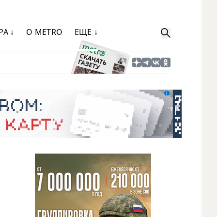
РА ↓
О METRO
ЕЩЕ ↓