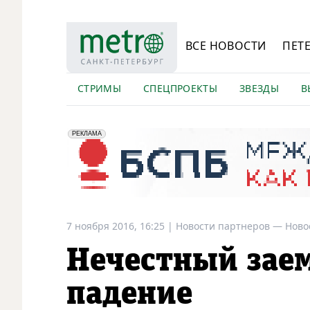
ВСЕ НОВОСТИ
ПЕТ
СТРИМЫ
СПЕЦПРОЕКТЫ
ЗВЕЗДЫ
В
erid: 2VfnxyFybV5
ПАО "Банк "Санкт-Петербург", ИНН: 7831000027
РЕКЛАМА
7 ноября 2016, 16:25
|
Новости партнеров —
Ново
Нечестный зае
падение