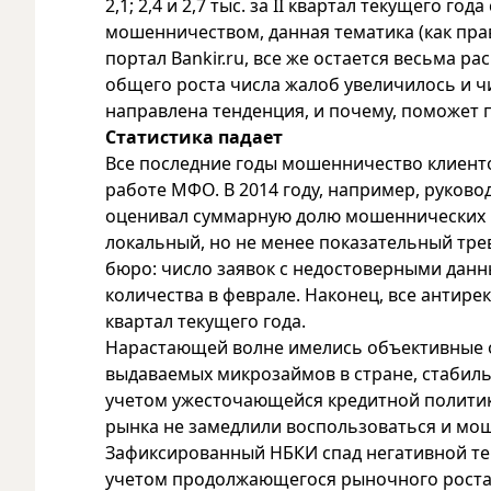
2,1; 2,4 и 2,7 тыс. за II квартал текущего го
мошенничеством, данная тематика (как пра
портал Bankir.ru, все же остается весьма 
общего роста числа жалоб увеличилось и чи
направлена тенденция, и почему, поможет 
Статистика падает
Все последние годы мошенничество клиент
работе МФО. В 2014 году, например, руков
оценивал суммарную долю мошеннических ми
локальный, но не менее показательный тр
бюро: число заявок с недостоверными данн
количества в феврале. Наконец, все антире
квартал текущего года.
Нарастающей волне имелись объективные о
выдаваемых микрозаймов в стране, стабиль
учетом ужесточающейся кредитной политик
рынка не замедлили воспользоваться и мо
Зафиксированный НБКИ спад негативной тенд
учетом продолжающегося рыночного роста.