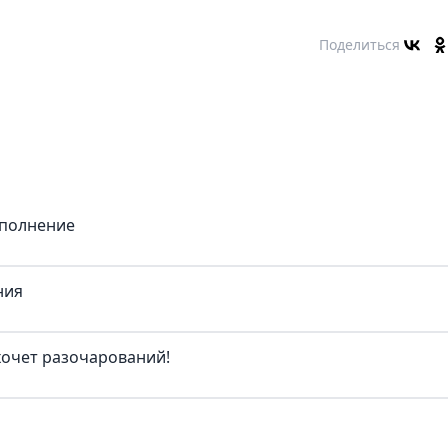
Поделиться
сполнение
ния
 хочет разочарований!