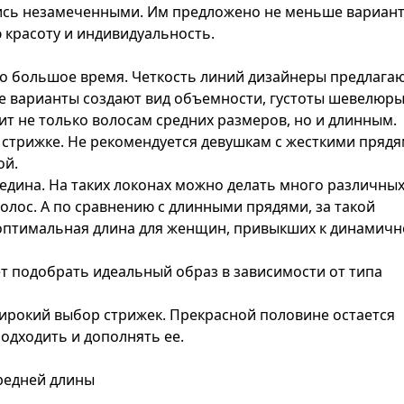
лись незамеченными. Им предложено не меньше вариан
 красоту и индивидуальность.
о большое время. Четкость линий дизайнеры предлага
ие варианты создают вид объемности, густоты шевелюры
ит не только волосам средних размеров, но и длинным.
стрижке. Не рекомендуется девушкам с жесткими прядя
ой.
редина. На таких локонах можно делать много различны
волос. А по сравнению с длинными прядями, за такой
оптимальная длина для женщин, привыкших к динамич
т подобрать идеальный образ в зависимости от типа
рокий выбор стрижек. Прекрасной половине остается
подходить и дополнять ее.
редней длины