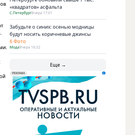
тов
«квадратов» асфальта
С.Петербург
Вчера 17:01
ют
Забудьте о синих: осенью модницы
.
будут носить коричневые джинсы
6 Фото
ми.
Мода
Вчера 16:32
х
Еще →
erid: LdtCK5udn
АО "ГАТР", ИНН: 7841320717
РЕКЛАМА
ной