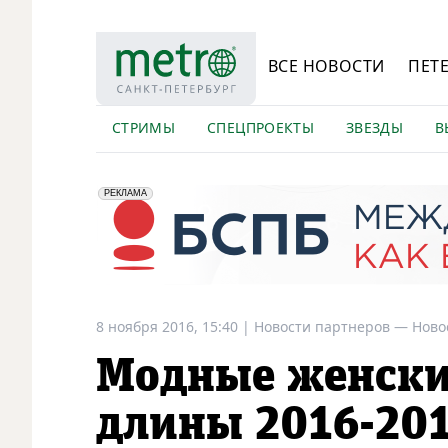
ВСЕ НОВОСТИ
ПЕТ
СТРИМЫ
СПЕЦПРОЕКТЫ
ЗВЕЗДЫ
В
erid: 2VfnxyFybV5
ПАО "Банк "Санкт-Петербург", ИНН: 7831000027
РЕКЛАМА
8 ноября 2016, 15:40
|
Новости партнеров —
Ново
Модные женски
длины 2016-20