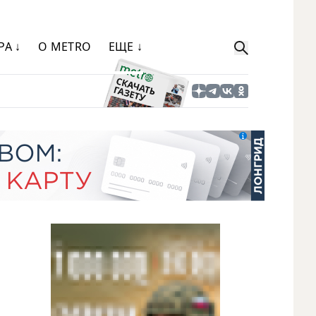
РА ↓
О METRO
ЕЩЕ ↓