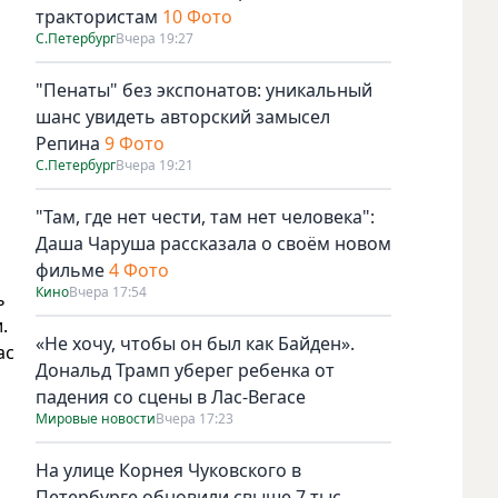
трактористам
10 Фото
С.Петербург
Вчера 19:27
"Пенаты" без экспонатов: уникальный
шанс увидеть авторский замысел
Репина
9 Фото
С.Петербург
Вчера 19:21
"Там, где нет чести, там нет человека":
Даша Чаруша рассказала о своём новом
фильме
4 Фото
Кино
Вчера 17:54
ь
.
«Не хочу, чтобы он был как Байден».
ас
Дональд Трамп уберег ребенка от
падения со сцены в Лас-Вегасе
Мировые новости
Вчера 17:23
На улице Корнея Чуковского в
Петербурге обновили свыше 7 тыс.