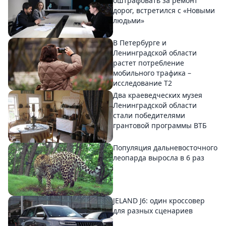
оштрафовать за ремонт
дорог, встретился с «Новыми
людьми»
В Петербурге и
Ленинградской области
растет потребление
мобильного трафика –
исследование T2
Два краеведческих музея
Ленинградской области
стали победителями
грантовой программы ВТБ
Популяция дальневосточного
леопарда выросла в 6 раз
JELAND J6: один кроссовер
для разных сценариев