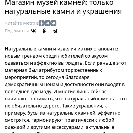
Петербург
Магазин-музей камней: только
Россия
натуральные камни и украшения
Мир
Читайте Metro в
Здоровье
Поделиться
Еда
Туризм
Натуральные камни и изделия из них становятся
Мода
новым трендом среди любителей со вкусом
Театр
одеваться и эффектно выглядеть. Если раньше этот
Кино
материал был атрибутом торжественных
Афиша
мероприятий, то сегодня благодаря
Книги
демократичным ценам и доступности они входят в
Выставки
повседневную моду. И многие лишь сейчас
начинают понимать, что натуральный камень – это
Пресс-
не обязательно дорого. Такие украшения, к
релизы
примеру,
бусы из натуральных камней
, эффектно
О
смотрятся, гармонируют практически с любой
Metro
одеждой и другими аксессуарами, актуальны в
Стримы