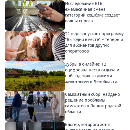
Исследование ВТБ:
ежемесячная смена
категорий кешбэка создает
волны спроса
Т2 перезапускает программу
"Выгодно вместе" – теперь и
для абонентов других
операторов
Зубры в онлайне: Т2
оцифровал места отдыха и
наблюдения за дикими
животными в Ленобласти
Самокатный сбор: найдено
решение проблемы
самокатов в Ленинградской
области
Блогер, которого хотят