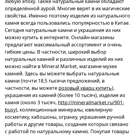
любую эпоху. Также натуральные камни обладают
Спецпроекты
определённой аурой. Многие верят в их магические
Звезды
свойства. Именно поэтому изделия из натурального
Выборы
камня всегда пользовались популярностью в Китае.
2026
Сегодня натуральные камни и украшения из них
Скачай
можно купить в интернете. Онлайн-магазины
Metro
предлагают максимальный ассортимент и очень
гибкие цены. В частности, широкий выбор
натуральных камней и различных изделий их них
можно найти в Mineral Market, магазине-музее
камней. Здесь вы можете выбрать натуральные
камни (почти 18,5 тысячи предложений, в
частности, вы можете
розовый кварц купить
),
украшения из камней (более 10 тысяч), изделия из
камня (около 3 тысяч,
http://mineralmarket.ru/901-
busy
), коллекционные минералы, ювелирную
косметику, кабошоны, огранку, украшения ручной
работы и другие товары, создание которых связано
с работой по натуральному камню. Покупая товары