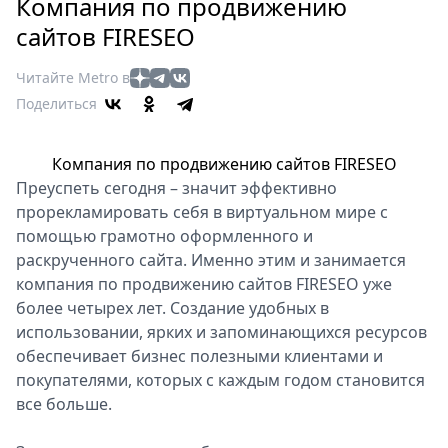
Петербург
Компания по продвижению
Россия
сайтов FIRESEO
Мир
Читайте Metro в
Здоровье
Поделиться
Еда
Туризм
Компания по продвижению сайтов FIRESEO
Мода
Преуспеть сегодня – значит эффективно
Театр
прорекламировать себя в виртуальном мире с
Кино
помощью грамотно оформленного и
Афиша
раскрученного сайта. Именно этим и занимается
Книги
компания по продвижению сайтов FIRESEO уже
Выставки
более четырех лет. Создание удобных в
использовании, ярких и запоминающихся ресурсов
Пресс-
обеспечивает бизнес полезными клиентами и
релизы
покупателями, которых с каждым годом становится
О
все больше.
Metro
Стримы