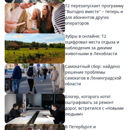
Т2 перезапускает программу
"Выгодно вместе" – теперь и
для абонентов других
операторов
Зубры в онлайне: Т2
оцифровал места отдыха и
наблюдения за дикими
животными в Ленобласти
Самокатный сбор: найдено
решение проблемы
самокатов в Ленинградской
области
Блогер, которого хотят
оштрафовать за ремонт
дорог, встретился с «Новыми
людьми»
В Петербурге и