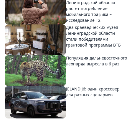
Ленинградской области
растет потребление
мобильного трафика –
исследование T2
Два краеведческих музея
Ленинградской области
стали победителями
грантовой программы ВТБ
Популяция дальневосточного
леопарда выросла в 6 раз
JELAND J6: один кроссовер
для разных сценариев