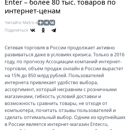
Петербург
Enter – более 80 тыс. товаров по
Россия
интернет-ценам
Мир
Читайте Metro в
Здоровье
Поделиться
Еда
Туризм
Сетевая торговля в России продолжает активно
Мода
развиваться даже в условиях кризиса. Только в 2016
Театр
году, по прогнозу Ассоциации компаний интернет-
Кино
торговли, объём продаж онлайн в России вырастет
Афиша
на 15% до 850 млрд рублей. Пользователей
Книги
интернета привлекает удобство выбора,
Выставки
ассортимент, который несравним с розничными
магазинами, гибкость условий доставки и
Пресс-
возможность сравнить товары, не отходя от
релизы
компьютера, почитать отзывы пользователей и
О
сделать оптимальный выбор. Одним из крупнейших
Metro
в России является интернет-магазин Enter.ru,
Стримы