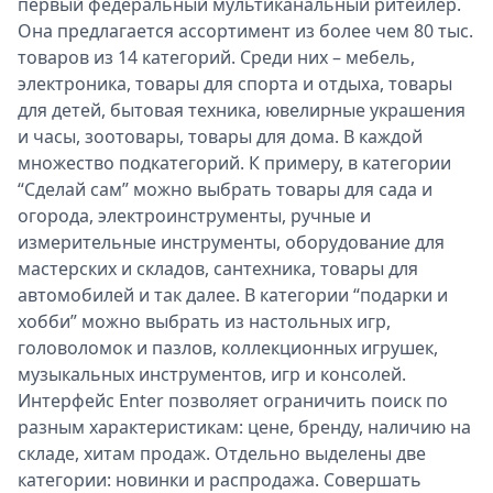
первый федеральный мультиканальный ритейлер.
Спецпроекты
Она предлагается ассортимент из более чем 80 тыс.
Звезды
товаров из 14 категорий. Среди них – мебель,
Выборы
электроника, товары для спорта и отдыха, товары
2026
для детей, бытовая техника, ювелирные украшения
Скачай
и часы, зоотовары, товары для дома. В каждой
Metro
множество подкатегорий. К примеру, в категории
“Сделай сам” можно выбрать товары для сада и
огорода, электроинструменты, ручные и
измерительные инструменты, оборудование для
мастерских и складов, сантехника, товары для
автомобилей и так далее. В категории “подарки и
хобби” можно выбрать из настольных игр,
головоломок и пазлов, коллекционных игрушек,
музыкальных инструментов, игр и консолей.
Интерфейс Enter позволяет ограничить поиск по
разным характеристикам: цене, бренду, наличию на
складе, хитам продаж. Отдельно выделены две
категории: новинки и распродажа. Совершать