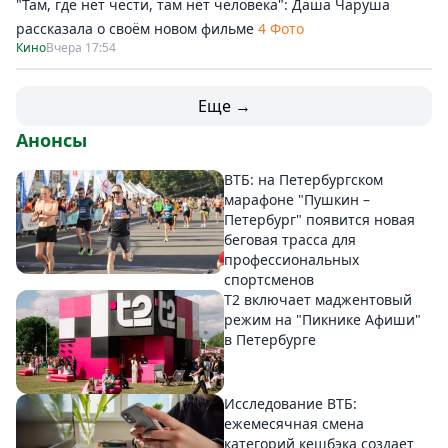
"Там, где нет чести, там нет человека": Даша Чаруша
рассказала о своём новом фильме
4 Фото
Кино
Вчера 17:54
Еще →
Анонсы
ВТБ: на Петербургском
марафоне "Пушкин –
Петербург" появится новая
беговая трасса для
профессиональных
спортсменов
Т2 включает маджентовый
режим на "Пикнике Афиши"
в Петербурге
Исследование ВТБ:
ежемесячная смена
категорий кешбэка создает