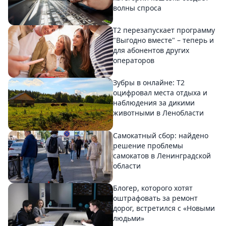
волны спроса
Т2 перезапускает программу
"Выгодно вместе" – теперь и
для абонентов других
операторов
Зубры в онлайне: Т2
оцифровал места отдыха и
наблюдения за дикими
животными в Ленобласти
Самокатный сбор: найдено
решение проблемы
самокатов в Ленинградской
области
Блогер, которого хотят
оштрафовать за ремонт
дорог, встретился с «Новыми
людьми»