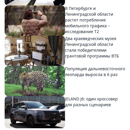
В Петербурге и
Ленинградской области
растет потребление
мобильного трафика –
исследование T2
Два краеведческих музея
Ленинградской области
стали победителями
грантовой программы ВТБ
Популяция дальневосточного
леопарда выросла в 6 раз
JELAND J6: один кроссовер
для разных сценариев