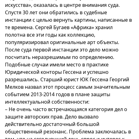
искусства», оказалась в центре внимания суда.
Спецпроекты
Спустя 30 лет они обратились в судебные
Звезды
инстанции с целью вернуть картины, написанные в
Выборы
те времена. Сергей Бугаев «Африка» хранил
2026
полотна все эти годы как коллекцию,
Скачай
популяризировал оригинальные арт объекты.
Metro
После суда первой инстанции это дело можно
посчитать неразрешимым по определению.
Подобные случаи имели место в практике
Юридической конторы Гессена и успешно
разрешались. Старший юрист ЮК Гессена Георгий
Мелков назвал этот процесс самым значительным
событием 2013-2014 годов в плане защиты
интеллектуальной собственности:
– Не очень часто встречающаяся категория дел о
защите авторских прав. Дело вызвало
действительно достаточный большой
общественный резонанс. Проблема заключалась в