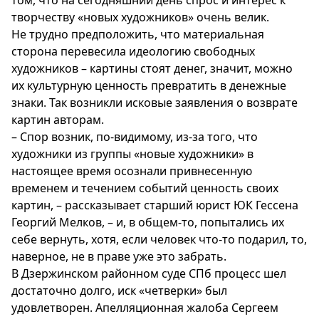
том, что на сегодняшний день спрос и интерес к
творчеству «новых художников» очень велик.
Не трудно предположить, что материальная
сторона перевесила идеологию свободных
художников – картины стоят денег, значит, можно
их культурную ценность превратить в денежные
знаки. Так возникли исковые заявления о возврате
картин авторам.
– Спор возник, по-видимому, из-за того, что
художники из группы «новые художники» в
настоящее время осознали привнесенную
временем и течением событий ценность своих
картин, – рассказывает старший юрист ЮК Гессена
Георгий Мелков, – и, в общем-то, попытались их
себе вернуть, хотя, если человек что-то подарил, то,
наверное, не в праве уже это забрать.
В Дзержинском районном суде СПб процесс шел
достаточно долго, иск «четверки» был
удовлетворен. Апелляционная жалоба Сергеем