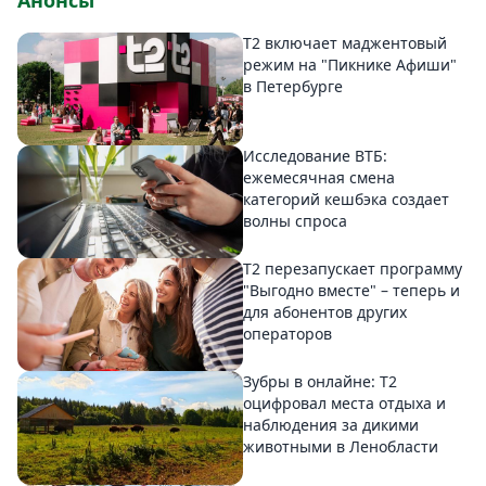
Анонсы
Т2 включает маджентовый
режим на "Пикнике Афиши"
в Петербурге
Исследование ВТБ:
ежемесячная смена
категорий кешбэка создает
волны спроса
Т2 перезапускает программу
"Выгодно вместе" – теперь и
для абонентов других
операторов
Зубры в онлайне: Т2
оцифровал места отдыха и
наблюдения за дикими
животными в Ленобласти