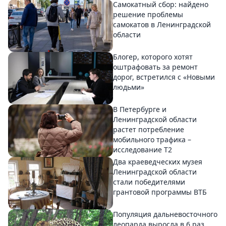
Самокатный сбор: найдено
решение проблемы
самокатов в Ленинградской
области
Блогер, которого хотят
оштрафовать за ремонт
дорог, встретился с «Новыми
людьми»
В Петербурге и
Ленинградской области
растет потребление
мобильного трафика –
исследование T2
Два краеведческих музея
Ленинградской области
стали победителями
грантовой программы ВТБ
Популяция дальневосточного
леопарда выросла в 6 раз