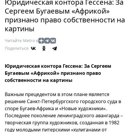
Петербург
Юридическая контора Гессена: За
Россия
Сергеем Бугаевым «Африкой»
Мир
признано право собственности на
Здоровье
картины
Еда
Читайте Metro в
Туризм
Поделиться
Мода
Театр
Кино
Юридическая контора Гессена: За Сергеем
Бугаевым «Африкой» признано право
Афиша
собственности на картины
Книги
Выставки
Важным прецедентом в этом плане является
Пресс-
решение Санкт-Петербургского городского суда в
релизы
споре Бугаев-Африка и «Новые художники».
О
Последнее поколение ленинградского авангарда –
творческая группа художников, созданная в 1982
Metro
году молодыми питерскими «хулиганами от
Стримы