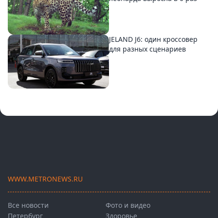
JELAND J6: один кроссовер
для разных сценариев
WWW.METRONEWS.RU
Все новости
Фото и видео
Петербург
Здоровье