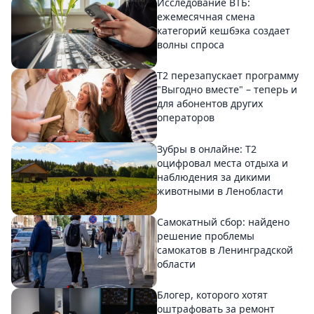
Исследование ВТБ:
ежемесячная смена
категорий кешбэка создает
волны спроса
Т2 перезапускает программу
"Выгодно вместе" – теперь и
для абонентов других
операторов
Зубры в онлайне: Т2
оцифровал места отдыха и
наблюдения за дикими
животными в Ленобласти
Самокатный сбор: найдено
решение проблемы
самокатов в Ленинградской
области
Блогер, которого хотят
оштрафовать за ремонт