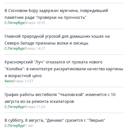
В Сосновом Бору задержан мужчина, повредивший
памятник ради "проверки на прочность"
С.Петербург
Вчера 16:55
Главной природной угрозой для домашних кошек на
Северо-Западе признаны волки и лисицы
С.Петербург
Вчера 14:27
Красноярский "Луч" отказался от проката нового
"Колобка": в кинотеатре раскритиковали качество картины
и возрастной ценз
Кино
Вчера 12:37
График работы вестибюля "Чкаловской" изменится с 10
августа из-за ремонта эскалаторов
С.Петербург
Вчера 11:24
В субботу, 8 августа, "Динамо" сразится с "Тверью"
С.Петербург
7 авг