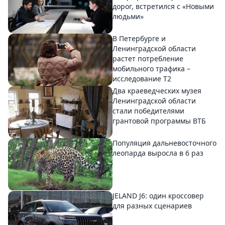
дорог, встретился с «Новыми
людьми»
В Петербурге и
Ленинградской области
растет потребление
мобильного трафика –
исследование T2
Два краеведческих музея
Ленинградской области
стали победителями
грантовой программы ВТБ
Популяция дальневосточного
леопарда выросла в 6 раз
JELAND J6: один кроссовер
для разных сценариев