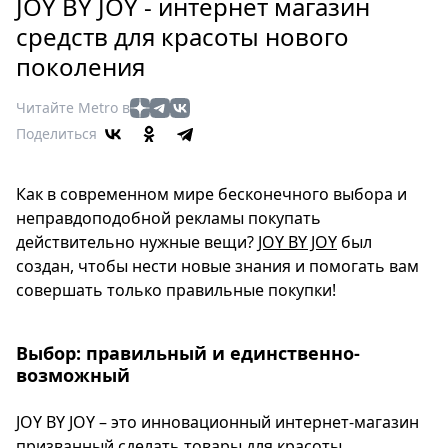
Петербург
JOY BY JOY - интернет магазин
Россия
средств для красоты нового
Мир
поколения
Здоровье
Читайте Metro в
Еда
Поделиться
Туризм
Мода
Как в современном мире бесконечного выбора и
Театр
неправдоподобной рекламы покупать
Кино
действительно нужные вещи?
JOY BY JOY
был
Афиша
создан, чтобы нести новые знания и помогать вам
Книги
совершать только правильные покупки!
Выставки
Пресс-
Выбор: правильный и единственно-
релизы
возможный
О
Metro
JOY BY JOY – это инновационный интернет-магазин
призванный сделать товары для красоты
Стримы