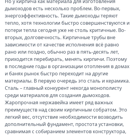
Но у кирпича как материала для изготовления
Спецпроекты
дымоходов есть несколько проблем. Во-первых,
Звезды
энергоэффективность. Такие дымоходы теряют
Выборы
тепло, хотя технологии быстро совершенствуются и
2026
потери тепла сегодня уже не столь критичные. Во-
Скачай
вторых, долговечность. Кирпичные трубы вне
Metro
зависимости от качестве исполнения всё равно
рано или поздно, обычно раз в пять-десять лет,
приходится перебирать, менять кирпичи. Поэтому
в последние годы в организации отопления в домах
и банях рынок быстро переходит на другие
материалы. В первую очередь это сталь и керамика.
Сталь – главный конкурент некогда монополисту
среди материалов для создания дымоходов.
Жаропрочная нержавейка имеет ряд важных
преимуществ над своим кирпичным собратом. Это
легкий вес, отсутствие необходимости возводить
дополнительный фундамент, простота установки,
сравнимая с собиранием элементов конструктора,