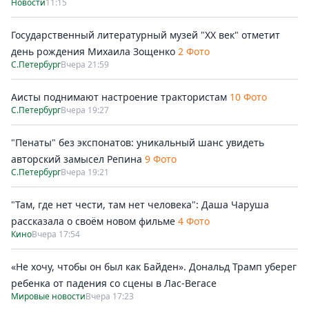
Новости
11:15
Государственный литературный музей "ХХ век" отметит
день рождения Михаила Зощенко
2 Фото
С.Петербург
Вчера 21:59
Аисты поднимают настроение трактористам
10 Фото
С.Петербург
Вчера 19:27
"Пенаты" без экспонатов: уникальный шанс увидеть
авторский замысел Репина
9 Фото
С.Петербург
Вчера 19:21
"Там, где нет чести, там нет человека": Даша Чаруша
рассказала о своём новом фильме
4 Фото
Кино
Вчера 17:54
«Не хочу, чтобы он был как Байден». Дональд Трамп уберег
ребенка от падения со сцены в Лас-Вегасе
Мировые новости
Вчера 17:23