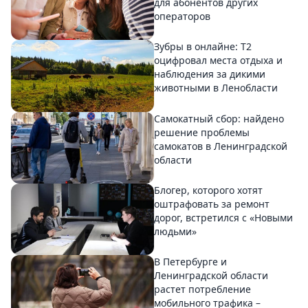
для абонентов других
операторов
Зубры в онлайне: Т2
оцифровал места отдыха и
наблюдения за дикими
животными в Ленобласти
Самокатный сбор: найдено
решение проблемы
самокатов в Ленинградской
области
Блогер, которого хотят
оштрафовать за ремонт
дорог, встретился с «Новыми
людьми»
В Петербурге и
Ленинградской области
растет потребление
мобильного трафика –