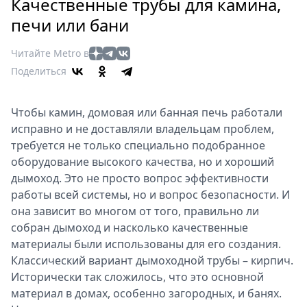
Петербург
Качественные трубы для камина,
Россия
печи или бани
Мир
Читайте Metro в
Здоровье
Поделиться
Еда
Туризм
Чтобы камин, домовая или банная печь работали
Мода
исправно и не доставляли владельцам проблем,
Театр
требуется не только специально подобранное
Кино
оборудование высокого качества, но и хороший
Афиша
дымоход. Это не просто вопрос эффективности
Книги
работы всей системы, но и вопрос безопасности. И
Выставки
она зависит во многом от того, правильно ли
собран дымоход и насколько качественные
Пресс-
материалы были использованы для его создания.
релизы
Классический вариант дымоходной трубы – кирпич.
О
Исторически так сложилось, что это основной
Metro
материал в домах, особенно загородных, и банях.
Стримы