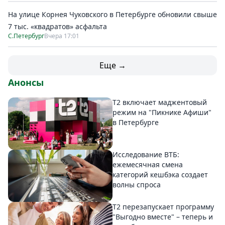
На улице Корнея Чуковского в Петербурге обновили свыше
7 тыс. «квадратов» асфальта
С.Петербург
Вчера 17:01
Еще →
Анонсы
Т2 включает маджентовый
режим на "Пикнике Афиши"
в Петербурге
Исследование ВТБ:
ежемесячная смена
категорий кешбэка создает
волны спроса
Т2 перезапускает программу
"Выгодно вместе" – теперь и