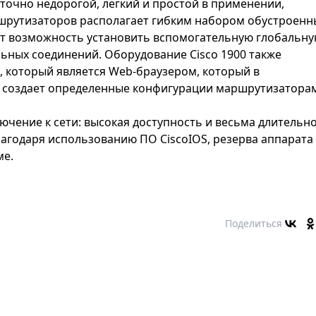
очно недорогой, легкий и простой в применении,
ршрутизаторов располагает гибким набором обустроенн
яет возможность установить вспомогательную глобальн
льных соединений. Оборудование Cisco 1900 также
O, который является Web-браузером, который в
у, создает определенные конфигурации маршрутизатора
чение к сети: высокая доступность и весьма длительн
агодаря использованию ПО CiscoIOS, резерва аппарата
ме.
Поделиться