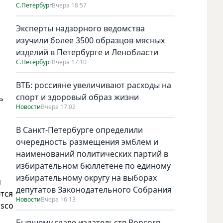
С.Петербург
Вчера 18:57
Эксперты надзорного ведомства
изучили более 3500 образцов мясных
изделий в Петербурге и Ленобласти
С.Петербург
Вчера 17:10
ВТБ: россияне увеличивают расходы на
спорт и здоровый образ жизни
ь
Новости
Вчера 17:02
В Санкт-Петербурге определили
очередность размещения эмблем и
наименований политических партий в
избирательном бюллетене по единому
избирательному округу на выборах
м
депутатов Законодательного Собрания
тся
Новости
Вчера 16:13
isco
Бывшему главе издательств Popcorn