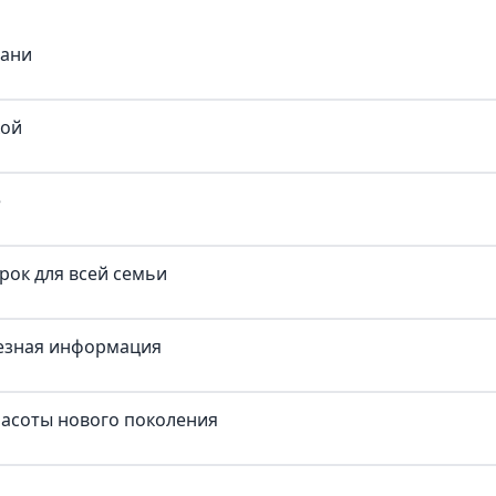
бани
кой
е
рок для всей семьи
лезная информация
красоты нового поколения