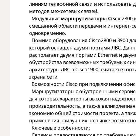
линиям телефонной связи и использовать д
методов межсетевых связей.
Модульные
маршрутизаторы Cisco
2800 
смешанной области передачи и интернет-се
одновременно.
Помимо оборудования Cisco2800 и 3900 для
который оснащен двумя портами ЛВС. Данн
располагает двумя портами Ethernet и дв
обустройства всевозможных требуемых син
архитектуры ЛВС в Cisco1900, считается оп
экрана сети.
Возможности Cisco при подключении офисо
Маршрутизаторы с обустроенными сервисам
для которых характерны высокая надежнос
производительность, а также великолепна
экономию общей стоимости проекта, а также
применения наилучших на рынке возможност
Ключевые особенности:
Сервисы предоставляются по требованию: Ci