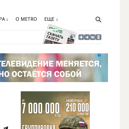
РА ↓
О METRO
ЕЩЕ ↓