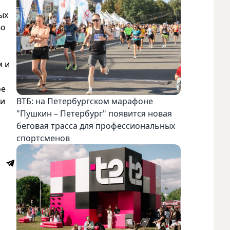
ых
ую
м и
ое
 и
ВТБ: на Петербургском марафоне
"Пушкин – Петербург" появится новая
беговая трасса для профессиональных
спортсменов