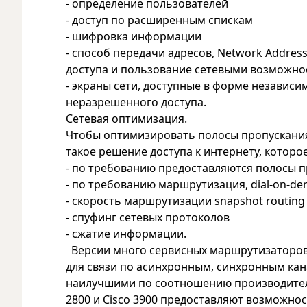
- определение пользователей
- доступ по расширенным спискам
- шифровка информации
- способ передачи адресов, Network Addres
доступа и пользование сетевыми возможно
- экраны сети, доступные в форме независ
неразрешенного доступа.
Сетевая оптимизация.
Чтобы оптимизировать полосы пропускания и
такое решение доступа к интернету, котор
- по требованию предоставляются полосы п
- по требованию маршрутизация, dial-on-de
- скорость маршрутизации snapshot routing
- спуфинг сетевых протоколов
- сжатие информации.
Версии много сервисных маршрутизаторов 
для связи по асинхронным, синхронным кан
наилучшими по соотношению производитель
2800 и Cisco 3900 предоставляют возможно