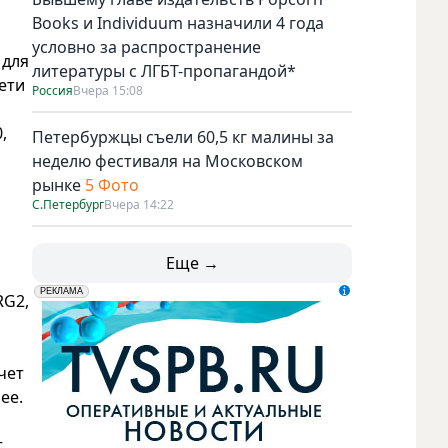
Books и Individuum назначили 4 года
условно за распространение
 для
литературы с ЛГБТ-пропагандой*
ети
Россия
Вчера 15:08
,
Петербуржцы съели 60,5 кг малины за
неделю фестиваля на Московском
рынке
5 Фото
С.Петербург
Вчера 14:22
Еще →
erid: LdtCK5udn
АО "ГАТР", ИНН: 7841320717
РЕКЛАМА
RG2,
чет
ее.
т