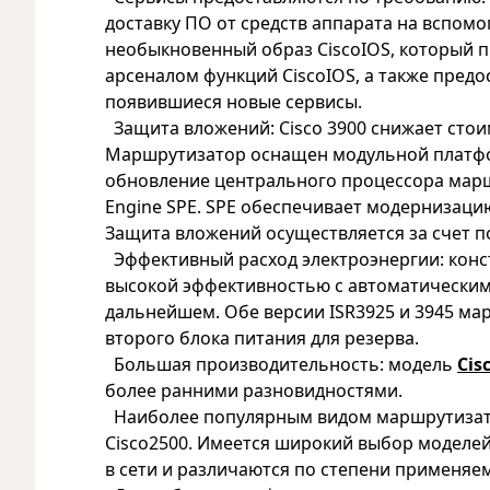
доставку ПО от средств аппарата на вспомо
необыкновенный образ CiscoIOS, который 
арсеналом функций CiscoIOS, а также пред
появившиеся новые сервисы.
Защита вложений: Cisco 3900 снижает стои
Маршрутизатор оснащен модульной платфо
обновление центрального процессора маршр
Engine SPE. SPE обеспечивает модернизаци
Защита вложений осуществляется за счет 
Эффективный расход электроэнергии: конст
высокой эффективностью с автоматическим 
дальнейшем. Обе версии ISR3925 и 3945 м
второго блока питания для резерва.
Большая производительность: модель
Cis
более ранними разновидностями.
Наиболее популярным видом маршрутизато
Cisco2500. Имеется широкий выбор моделе
в сети и различаются по степени применяе