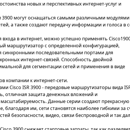
остоинства новых и перспективных интернет-услуг и
и 3900 могут оснащаться самыми различными модулями
тей, а также создают передачу информации и голоса в с
 входа в интернет, можно успешно применять Cisco1900
ый маршрутизатор с определенной конфигурацией,
умя синхронными последовательными портами для
хронных интернет-связей. Способность двойной
тимальной для сегментации сетей и применения в виде
в компании к интернет-сети.
и Cisco ISR 3900 - передовые маршрутизаторы вида IS
ть, отличная защита денежных вложений и
я масштабируемость. Данные серии создают прекрасную
, благодаря им, сети становятся наиболее гибкими за с
ей безопасности, видео, связи беспроводной и так дал
sco 3900 снижает стартовые затраты, так как разделяе