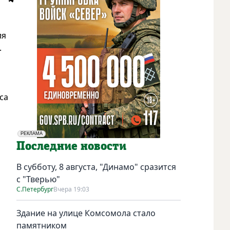
ля
.
са
РЕКЛАМА
Социальная реклама
Последние новости
В субботу, 8 августа, "Динамо" сразится
с "Тверью"
С.Петербург
Вчера 19:03
Здание на улице Комсомола стало
памятником