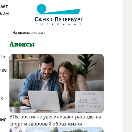
чает
оким
Анонсы
ть.
лее
 с
ВТБ: россияне увеличивают расходы на
ния
спорт и здоровый образ жизни