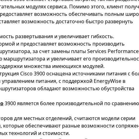
гательных модулях сервиса. Помимо этого, клиент полу
предоставляет возможность обеспечивать полным шир
оставляет возможность достаточно быстро развернуть
мость развертывания и увеличивает гибкость.
рмой и предоставляет возможность производить
утизатора, за счет замены платы Services Performance
ю маршрутизатора и увеличивает его производительнос
поддержки множества имеющихся модулей.
рукция Cisco 3900 оснащена источниками питания с бо
управлением питания, с поддержкой EnergyWise в
аршрутизаторов обладают возможностью обустройства
co
3900 является более производительной по сравнению
ров для местных отделений, считаются модели серии
й, которые обеспечивают разные возможности сопряже
мых технологий и стоимости.