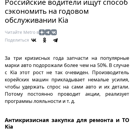
Петербург
Российские водители ищут способ
Россия
сэкономить на годовом
Мир
обслуживании Kia
Здоровье
Читайте Metro в
Еда
Поделиться
Туризм
Мода
За три кризисных года запчасти на популярные
Театр
марки авто подорожали более чем на 50%. В случае
Кино
с Kia этот рост не так очевиден. Производитель
Афиша
корейских машин прикладывает немалые усилия,
Книги
чтобы удержать спрос на сами авто и их детали.
Выставки
Потому постоянно проводит акции, реализует
Пресс-
программы лояльности и т. д.
релизы
О
Антикризисная закупка для ремонта и ТО
Metro
Kia
Стримы