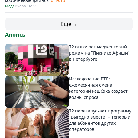
коричневые джинсы
6 Фото
Мода
Вчера 16:32
Еще →
Анонсы
Т2 включает маджентовый
режим на "Пикнике Афиши"
в Петербурге
Исследование ВТБ:
ежемесячная смена
категорий кешбэка создает
волны спроса
Т2 перезапускает программу
"Выгодно вместе" – теперь и
для абонентов других
операторов