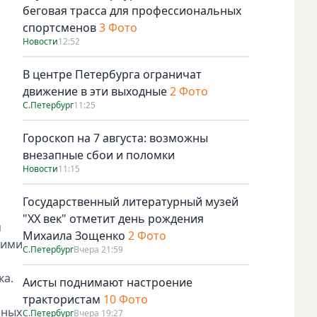
беговая трасса для профессиональных
спортсменов
3 Фото
Новости
12:52
В центре Петербурга ограничат
движение в эти выходные
2 Фото
С.Петербург
11:25
Гороскоп на 7 августа: возможны
внезапные сбои и поломки
Новости
11:15
Государственный литературный музей
"ХХ век" отметит день рождения
м
Михаила Зощенко
2 Фото
кими
С.Петербург
Вчера 21:59
ка.
Аисты поднимают настроение
трактористам
10 Фото
рных
С.Петербург
Вчера 19:27