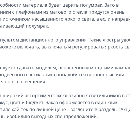
собности материала будет царить полумрак. Зато в
ики с плафонами из матового стекла придутся очень
т источником насыщенного яркого света, а если направ
окаивающий полумрак.
пультом дистанционного управления. Такие люстры уд
можете включать, выключать и регулировать яркость св
следует отдавать моделям, оснащенным мощными лампа
одвесного светильника понадобятся встроенные или
ельного освещения.
т широкий ассортимент эксклюзивных светильников в с
кус, цвет и бюджет. Заказ оформляется в один клик.
тиле хай-тек по лучшей цене – загляните в разделы "Акц
лены изобилию выгодных спецпредложений.