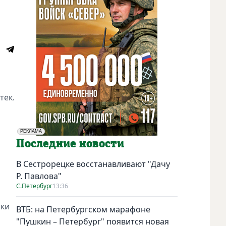
тек.
й
РЕКЛАМА
Социальная реклама
Последние новости
В Сестрорецке восстанавливают "Дачу
Р. Павлова"
С.Петербург
13:36
ики
ВТБ: на Петербургском марафоне
"Пушкин – Петербург" появится новая