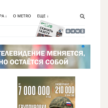
РА ↓
О METRO
ЕЩЕ ↓