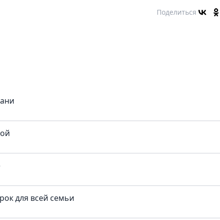
Поделиться
бани
кой
е
рок для всей семьи