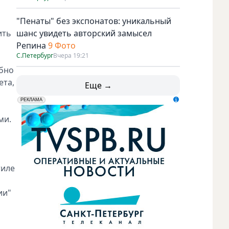
"Пенаты" без экспонатов: уникальный
ить
шанс увидеть авторский замысел
Репина
9 Фото
С.Петербург
Вчера 19:21
обно
ета,
Еще →
erid: LdtCK5udn
АО "ГАТР", ИНН: 7841320717
РЕКЛАМА
ми.
тиле
ии"