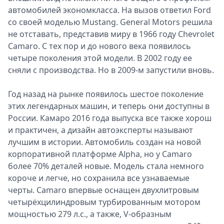
автомобилей экономкласса. На вызов ответил Ford
Спецпроекты
со своей моделью Mustang. General Motors решила
Звезды
не отставать, представив миру в 1966 году Chevrolet
Выборы
Camaro. С тех пор и до нового века появилось
2026
четыре поколения этой модели. В 2002 году ее
Скачай
сняли с производства. Но в 2009-м запустили вновь.
Metro
Год назад на рынке появилось шестое поколение
этих легендарных машин, и теперь они доступны в
России. Камаро 2016 года выпуска все также хорош
и практичен, а дизайн автоэксперты называют
лучшим в истории. Автомобиль создан на новой
корпоративной платформе Alpha, но у Camaro
более 70% деталей новые. Модель стала немного
короче и легче, но сохранила все узнаваемые
черты. Camaro впервые оснащен двухлитровым
четырёхцилиндровым турбированным мотором
мощностью 279 л.с., а также, V-образным