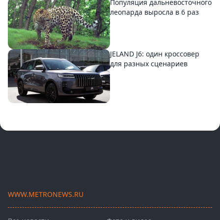
Популяция дальневосточного
леопарда выросла в 6 раз
JELAND J6: один кроссовер
для разных сценариев
WWW.METRONEWS.RU