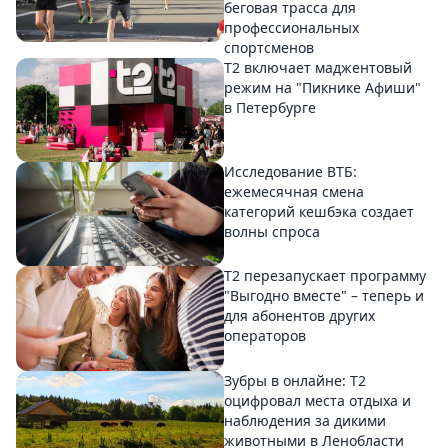
беговая трасса для
профессиональных
спортсменов
Т2 включает маджентовый
режим на "Пикнике Афиши"
в Петербурге
Исследование ВТБ:
ежемесячная смена
категорий кешбэка создает
волны спроса
Т2 перезапускает программу
"Выгодно вместе" – теперь и
для абонентов других
операторов
Зубры в онлайне: Т2
оцифровал места отдыха и
наблюдения за дикими
животными в Ленобласти