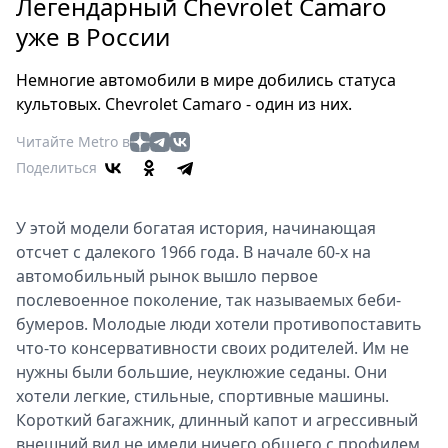
Петербург
Легендарный Chevrolet Camaro
Россия
уже в России
Мир
Немногие автомобили в мире добились статуса
Здоровье
культовых. Chevrolet Camaro - один из них.
Еда
Туризм
Читайте Metro в
Мода
Поделиться
Театр
Кино
У этой модели богатая история, начинающая
Афиша
отсчет с далекого 1966 года. В начале 60-х на
автомобильный рынок вышло первое
Книги
послевоенное поколение, так называемых беби-
Выставки
бумеров. Молодые люди хотели противопоставить
Пресс-
что-то консервативности своих родителей. Им не
релизы
нужны были большие, неуклюжие седаны. Они
О
хотели легкие, стильные, спортивные машины.
Metro
Короткий багажник, длинный капот и агрессивный
внешний вид не имели ничего общего с профилем
Стримы