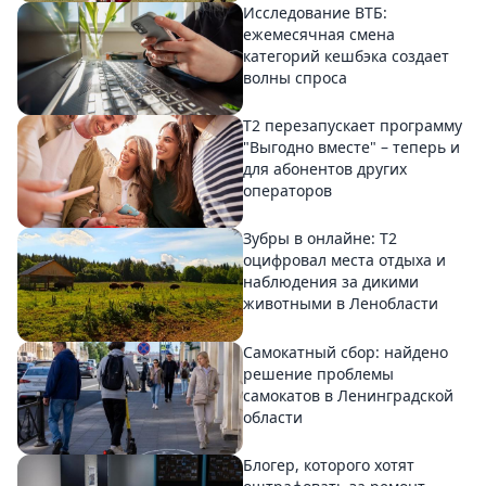
Исследование ВТБ:
ежемесячная смена
категорий кешбэка создает
волны спроса
Т2 перезапускает программу
"Выгодно вместе" – теперь и
для абонентов других
операторов
Зубры в онлайне: Т2
оцифровал места отдыха и
наблюдения за дикими
животными в Ленобласти
Самокатный сбор: найдено
решение проблемы
самокатов в Ленинградской
области
Блогер, которого хотят