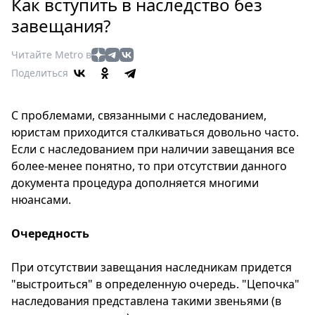
Петербург
Как вступить в наследство без
Россия
завещания?
Мир
Читайте Metro в
Здоровье
Поделиться
Еда
Туризм
С проблемами, связанными с наследованием,
Мода
юристам приходится сталкиваться довольно часто.
Театр
Если с наследованием при наличии завещания все
Кино
более-менее понятно, то при отсутствии данного
Афиша
документа процедура дополняется многими
Книги
нюансами.
Выставки
Очередность
Пресс-
релизы
При отсутствии завещания наследникам придется
О
"выстроиться" в определенную очередь. "Цепочка"
Metro
наследования представлена такими звеньями (в
Стримы