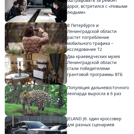
оштрафовать за ремонт
дорог, встретился с «Новыми
людьми»
В Петербурге и
Ленинградской области
растет потребление
мобильного трафика –
исследование T2
Два краеведческих музея
Ленинградской области
стали победителями
грантовой программы ВТБ
Популяция дальневосточного
леопарда выросла в 6 раз
JELAND J6: один кроссовер
для разных сценариев