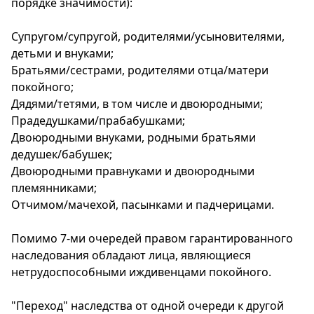
порядке значимости):
Спецпроекты
Звезды
Супругом/супругой, родителями/усыновителями,
Выборы
детьми и внуками;
2026
Братьями/сестрами, родителями отца/матери
Скачай
покойного;
Metro
Дядями/тетями, в том числе и двоюродными;
Прадедушками/прабабушками;
Двоюродными внуками, родными братьями
дедушек/бабушек;
Двоюродными правнуками и двоюродными
племянниками;
Отчимом/мачехой, пасынками и падчерицами.
Помимо 7-ми очередей правом гарантированного
наследования обладают лица, являющиеся
нетрудоспособными иждивенцами покойного.
"Переход" наследства от одной очереди к другой