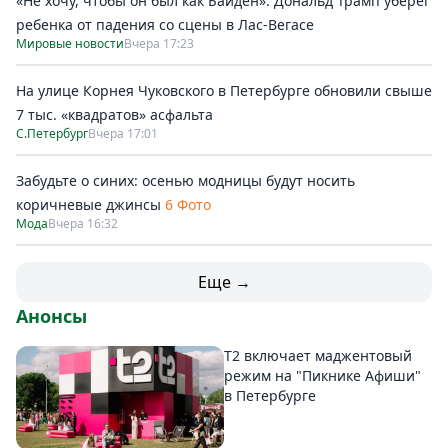
«Не хочу, чтобы он был как Байден». Дональд Трамп уберег
ребенка от падения со сцены в Лас-Вегасе
Мировые новости
Вчера 17:23
На улице Корнея Чуковского в Петербурге обновили свыше
7 тыс. «квадратов» асфальта
С.Петербург
Вчера 17:01
Забудьте о синих: осенью модницы будут носить
коричневые джинсы
6 Фото
Мода
Вчера 16:32
Еще →
Анонсы
Т2 включает маджентовый
режим на "Пикнике Афиши"
в Петербурге