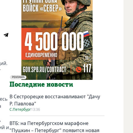
ий.
т
РЕКЛАМА
Социальная реклама
Последние новости
В Сестрорецке восстанавливают "Дачу
есь
Р. Павлова"
а
С.Петербург
13:36
ь
ВТБ: на Петербургском марафоне
ий и
"Пушкин – Петербург" появится новая