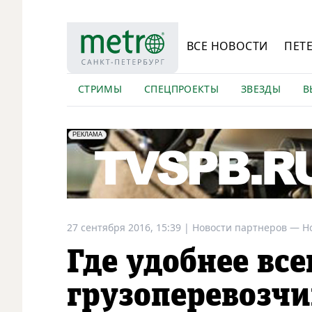
ВСЕ НОВОСТИ
ПЕТ
СТРИМЫ
СПЕЦПРОЕКТЫ
ЗВЕЗДЫ
В
erid: LdtCK5Efv
АО "ГАТР", ИНН: 7841320717
РЕКЛАМА
27 сентября 2016, 15:39
|
Новости партнеров —
Н
Где удобнее все
грузоперевозчи