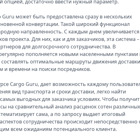
й опцией, достаточно ввести нужный параметр.
o Guru может быть предоставлена сразу в нескольких
гновенной конвертации. Такой широкий функционал
ародную направленность. С каждым днем увеличивается
в проекта. Для них, как и для заказчиков, эта система –
ртнеров для долгосрочного сотрудничества. В
регулярно пополняется новыми населенными пунктами 
ет составлять оптимальные маршруты движения доставк
мм и времени на поиски посредников.
рсе Cargo Guru, дает возможность каждому пользовате
няя вид транспорта и сроки доставки, легко найти
 самых выгодных для заказчика условиях. Чтобы получи
асы на сравнительный анализ расценок сотен различных
тематизирует сама, а по запросу выдает итоговый
 аспектов сотрудничества происходит непосредственно 
щим всем ожиданиям потенциального клиента.