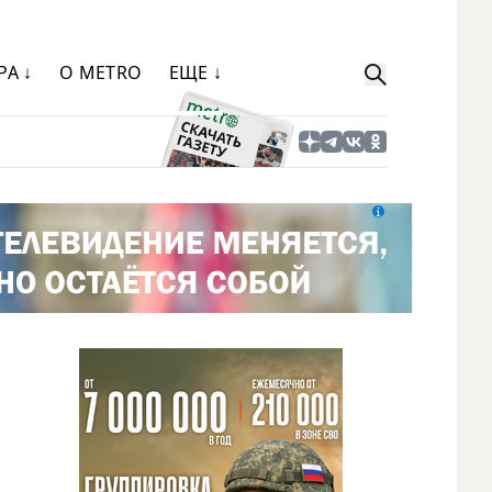
РА ↓
О METRO
ЕЩЕ ↓