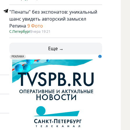
"Пенаты" без экспонатов: уникальный
шанс увидеть авторский замысел
Репина
9 Фото
С.Петербург
Вчера 19:21
Еще →
erid: LdtCK5udn
АО "ГАТР", ИНН: 7841320717
РЕКЛАМА