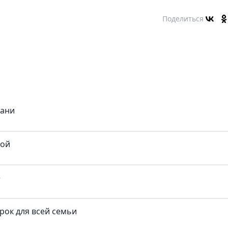
Поделиться
бани
кой
е
рок для всей семьи