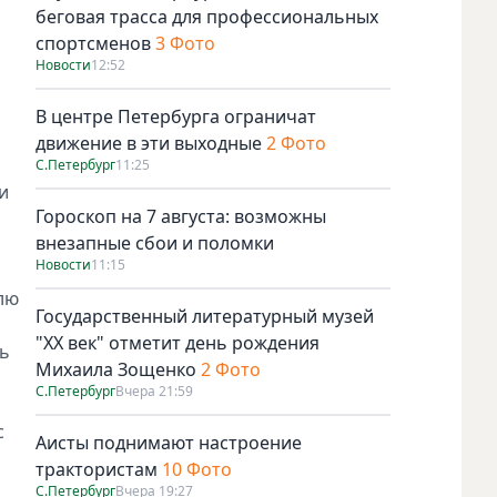
беговая трасса для профессиональных
спортсменов
3 Фото
Новости
12:52
В центре Петербурга ограничат
движение в эти выходные
2 Фото
С.Петербург
11:25
и
Гороскоп на 7 августа: возможны
и
внезапные сбои и поломки
Новости
11:15
лю
Государственный литературный музей
"ХХ век" отметит день рождения
ть
Михаила Зощенко
2 Фото
С.Петербург
Вчера 21:59
с
Аисты поднимают настроение
трактористам
10 Фото
С.Петербург
Вчера 19:27