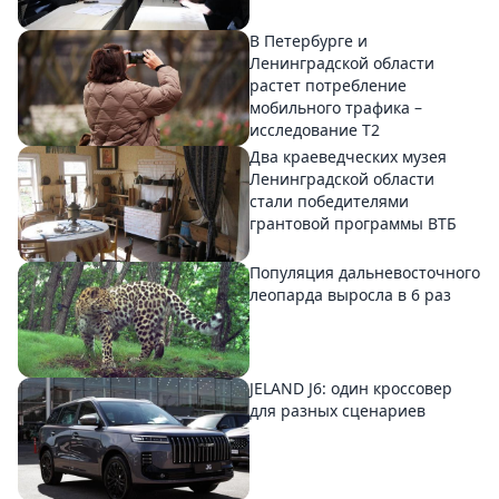
В Петербурге и
Ленинградской области
растет потребление
мобильного трафика –
исследование T2
Два краеведческих музея
Ленинградской области
стали победителями
грантовой программы ВТБ
Популяция дальневосточного
леопарда выросла в 6 раз
JELAND J6: один кроссовер
для разных сценариев