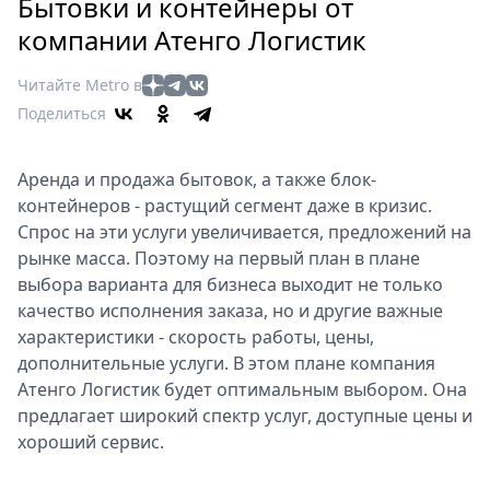
Петербург
Бытовки и контейнеры от
Россия
компании Атенго Логистик
Мир
Читайте Metro в
Здоровье
Поделиться
Еда
Туризм
Аренда и продажа бытовок, а также блок-
Мода
контейнеров - растущий сегмент даже в кризис.
Театр
Спрос на эти услуги увеличивается, предложений на
Кино
рынке масса. Поэтому на первый план в плане
Афиша
выбора варианта для бизнеса выходит не только
Книги
качество исполнения заказа, но и другие важные
Выставки
характеристики - скорость работы, цены,
дополнительные услуги. В этом плане компания
Пресс-
Атенго Логистик будет оптимальным выбором. Она
релизы
предлагает широкий спектр услуг, доступные цены и
О
хороший сервис.
Metro
Стримы