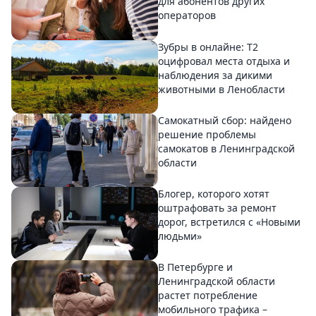
для абонентов других
операторов
Зубры в онлайне: Т2
оцифровал места отдыха и
наблюдения за дикими
животными в Ленобласти
Самокатный сбор: найдено
решение проблемы
самокатов в Ленинградской
области
Блогер, которого хотят
оштрафовать за ремонт
дорог, встретился с «Новыми
людьми»
В Петербурге и
Ленинградской области
растет потребление
мобильного трафика –