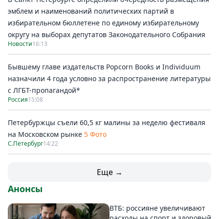
эмблем и наименований политических партий в
избирательном бюллетене по единому избирательному
округу на выборах депутатов Законодательного Собрания
Новости
16:13
Бывшему главе издательств Popcorn Books и Individuum
назначили 4 года условно за распространение литературы
с ЛГБТ-пропагандой*
Россия
15:08
Петербуржцы съели 60,5 кг малины за неделю фестиваля
на Московском рынке
5 Фото
С.Петербург
14:22
Еще →
Анонсы
ВТБ: россияне увеличивают
расходы на спорт и здоровый