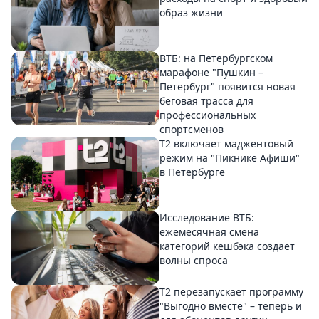
образ жизни
ВТБ: на Петербургском
марафоне "Пушкин –
Петербург" появится новая
беговая трасса для
профессиональных
спортсменов
Т2 включает маджентовый
режим на "Пикнике Афиши"
в Петербурге
Исследование ВТБ:
ежемесячная смена
категорий кешбэка создает
волны спроса
Т2 перезапускает программу
"Выгодно вместе" – теперь и