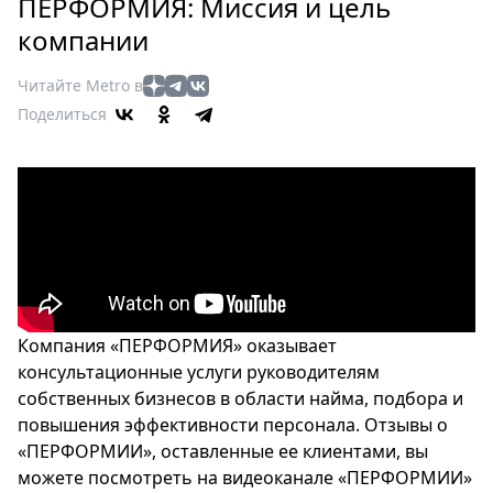
Петербург
ПЕРФОРМИЯ: Миссия и цель
Россия
компании
Мир
Читайте Metro в
Здоровье
Поделиться
Еда
Туризм
Мода
Театр
Кино
Афиша
Книги
Выставки
Компания «ПЕРФОРМИЯ» оказывает
Пресс-
консультационные услуги руководителям
собственных бизнесов в области найма, подбора и
релизы
повышения эффективности персонала. Отзывы о
О
«ПЕРФОРМИИ», оставленные ее клиентами, вы
Metro
можете посмотреть на видеоканале «ПЕРФОРМИИ»
Стримы