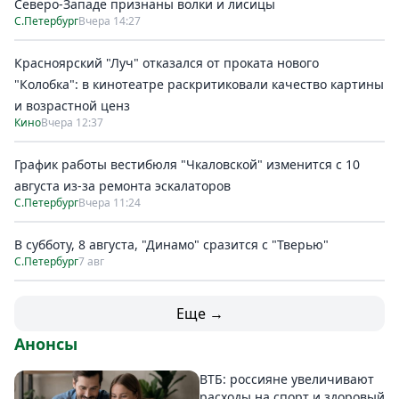
Северо-Западе признаны волки и лисицы
С.Петербург
Вчера 14:27
Красноярский "Луч" отказался от проката нового
"Колобка": в кинотеатре раскритиковали качество картины
и возрастной ценз
Кино
Вчера 12:37
График работы вестибюля "Чкаловской" изменится с 10
августа из-за ремонта эскалаторов
С.Петербург
Вчера 11:24
В субботу, 8 августа, "Динамо" сразится с "Тверью"
С.Петербург
7 авг
Еще →
Анонсы
ВТБ: россияне увеличивают
расходы на спорт и здоровый