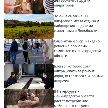
для абонентов других
операторов
Зубры в онлайне: Т2
оцифровал места отдыха и
наблюдения за дикими
животными в Ленобласти
Самокатный сбор: найдено
решение проблемы
самокатов в Ленинградской
области
Блогер, которого хотят
оштрафовать за ремонт
дорог, встретился с «Новыми
людьми»
В Петербурге и
Ленинградской области
растет потребление
мобильного трафика –