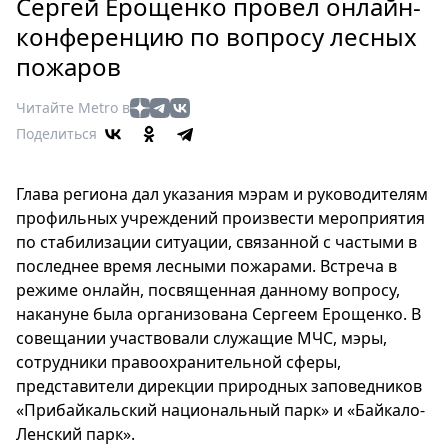
Петербург
Сергей Ерощенко провел онлайн-
Россия
конференцию по вопросу лесных
Мир
пожаров
Здоровье
Читайте Metro в
Еда
Поделиться
Туризм
Мода
Глава региона дал указания мэрам и руководителям
Театр
профильных учреждений произвести мероприятия
Кино
по стабилизации ситуации, связанной с частыми в
Афиша
последнее время лесными пожарами. Встреча в
Книги
режиме онлайн, посвященная данному вопросу,
Выставки
накануне была организована Сергеем Ерощенко. В
Пресс-
совещании участвовали служащие МЧС, мэры,
сотрудники правоохранительной сферы,
релизы
представители дирекции природных заповедников
О
«Прибайкальский национальный парк» и «Байкало-
Metro
Ленский парк».
Стримы