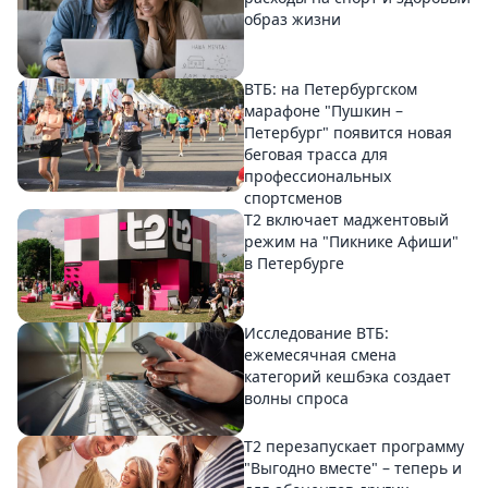
образ жизни
ВТБ: на Петербургском
марафоне "Пушкин –
Петербург" появится новая
беговая трасса для
профессиональных
спортсменов
Т2 включает маджентовый
режим на "Пикнике Афиши"
в Петербурге
Исследование ВТБ:
ежемесячная смена
категорий кешбэка создает
волны спроса
Т2 перезапускает программу
"Выгодно вместе" – теперь и