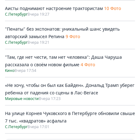
Аисты поднимают настроение трактористам
10 Фото
С.Петербург
Вчера 19:27
"Пенаты" без экспонатов: уникальный шанс увидеть
авторский замысел Репина
9 Фото
С.Петербург
Вчера 19:21
"Там, где нет чести, там нет человека": Даша Чаруша
рассказала о своём новом фильме
4 Фото
Кино
Вчера 17:54
«Не хочу, чтобы он был как Байден». Дональд Трамп уберег
ребенка от падения со сцены в Лас-Вегасе
Мировые новости
Вчера 17:23
На улице Корнея Чуковского в Петербурге обновили свыше
7 тыс. «квадратов» асфальта
С.Петербург
Вчера 17:01