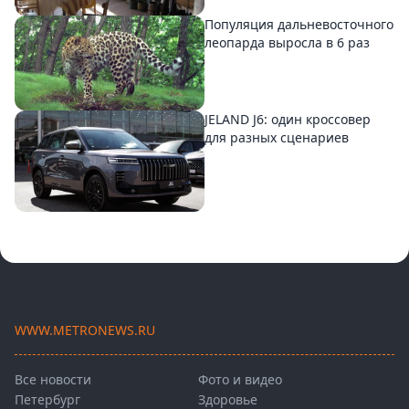
Популяция дальневосточного
леопарда выросла в 6 раз
JELAND J6: один кроссовер
для разных сценариев
WWW.METRONEWS.RU
Все новости
Фото и видео
Петербург
Здоровье