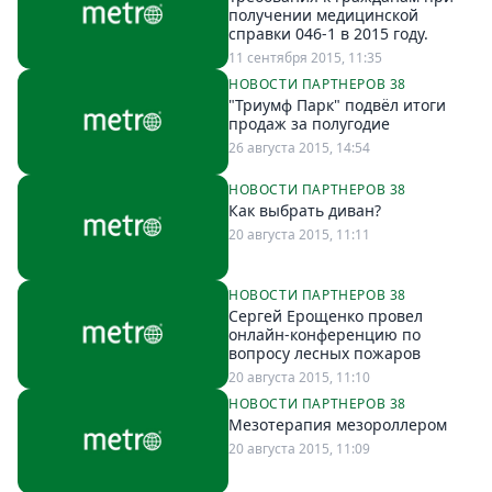
Петербург
получении медицинской
Россия
справки 046-1 в 2015 году.
Мир
11 сентября 2015, 11:35
НОВОСТИ ПАРТНЕРОВ 38
Здоровье
"Триумф Парк" подвёл итоги
Еда
продаж за полугодие
26 августа 2015, 14:54
Туризм
Мода
НОВОСТИ ПАРТНЕРОВ 38
Как выбрать диван?
Театр
20 августа 2015, 11:11
Кино
Афиша
НОВОСТИ ПАРТНЕРОВ 38
Книги
Сергей Ерощенко провел
онлайн-конференцию по
Выставки
вопросу лесных пожаров
Пресс-
20 августа 2015, 11:10
релизы
НОВОСТИ ПАРТНЕРОВ 38
Мезотерапия мезороллером
О
20 августа 2015, 11:09
Metro
Стримы