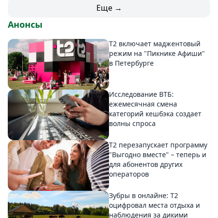
Еще →
Анонсы
Т2 включает маджентовый
режим на "Пикнике Афиши"
в Петербурге
Исследование ВТБ:
ежемесячная смена
категорий кешбэка создает
волны спроса
Т2 перезапускает программу
"Выгодно вместе" – теперь и
для абонентов других
операторов
Зубры в онлайне: Т2
оцифровал места отдыха и
наблюдения за дикими