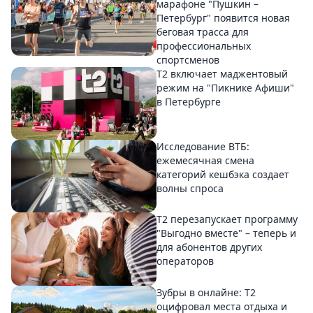
марафоне "Пушкин –
Петербург" появится новая
беговая трасса для
профессиональных
спортсменов
Т2 включает маджентовый
режим на "Пикнике Афиши"
в Петербурге
Исследование ВТБ:
ежемесячная смена
категорий кешбэка создает
волны спроса
Т2 перезапускает программу
"Выгодно вместе" – теперь и
для абонентов других
операторов
Зубры в онлайне: Т2
оцифровал места отдыха и