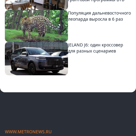
Популяция дальневосточного
леопарда выросла в 6 раз
JELAND J6: один кроссовер
для разных сценариев
WWW.METRONEWS.RU