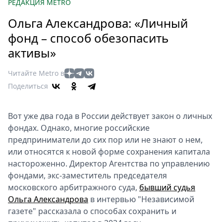
Петербург
РЕДАКЦИЯ METRO
Россия
Ольга Александрова: «Личный
Мир
фонд – способ обезопасить
Здоровье
активы»
Еда
Туризм
Читайте Metro в
Мода
Поделиться
Театр
Кино
Вот уже два года в России действует закон о личных
Афиша
фондах. Однако, многие российские
Книги
предприниматели до сих пор или не знают о нем,
или относятся к новой форме сохранения капитала
Выставки
настороженно. Директор Агентства по управлению
Пресс-
фондами, экс-заместитель председателя
релизы
московского арбитражного суда,
бывший судья
О
Ольга Александрова
в интервью "Независимой
Metro
газете" рассказала о способах сохранить и
Стримы