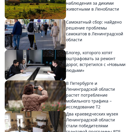
наблюдения за дикими
животными в Ленобласти
Самокатный сбор: найдено
решение проблемы
самокатов в Ленинградской
области
Блогер, которого хотят
оштрафовать за ремонт
дорог, встретился с «Новыми
людьми»
В Петербурге и
Ленинградской области
растет потребление
мобильного трафика –
исследование T2
Два краеведческих музея
Ленинградской области
стали победителями
грантовой программы ВТБ