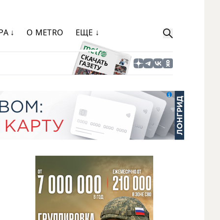
РА ↓
О METRO
ЕЩЕ ↓