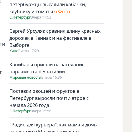
х
петербуржцы высадили кабачки,
клубнику и томаты
6 Фото
С.Петербург
Вчера 17:53
Сергей Урсуляк сравнил длину красных
дорожек в Каннах и на фестивале в
ти
Выборге
Кино
Вчера 17:29
Капибары пришли на заседание
парламента в Бразилии
т
Мировые новости
Вчера 16:36
Поставки овощей и фруктов в
Петербург выросли почти втрое с
начала 2026 года
С.Петербург
Вчера 15:58
"Радио для курьера": как мама и дочь
запустили в Москве подкаст в