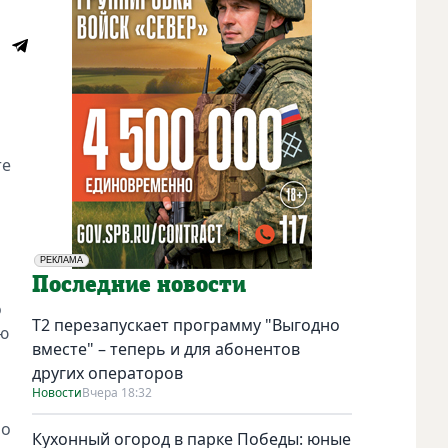
те
РЕКЛАМА
Социальная реклама
Последние новости
о
Т2 перезапускает программу "Выгодно
ью
вместе" – теперь и для абонентов
других операторов
Новости
Вчера 18:32
но
Кухонный огород в парке Победы: юные