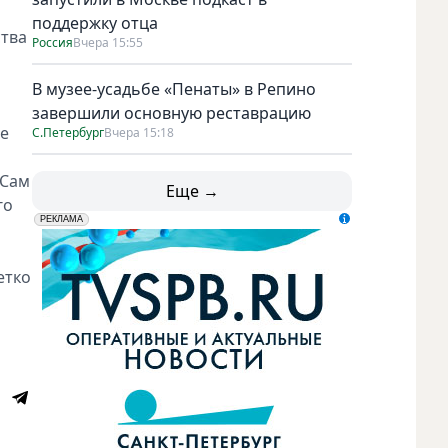
поддержку отца
ства
Россия
Вчера 15:55
В музее-усадьбе «Пенаты» в Репино
завершили основную реставрацию
не
С.Петербург
Вчера 15:18
 Сам
Еще →
го
erid: LdtCK5udn
АО "ГАТР", ИНН: 7841320717
РЕКЛАМА
етко