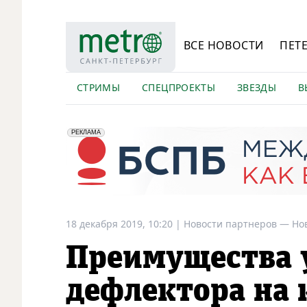
ВСЕ НОВОСТИ
ПЕТ
СТРИМЫ
СПЕЦПРОЕКТЫ
ЗВЕЗДЫ
В
erid: 2VfnxyFybV5
ПАО "Банк "Санкт-Петербург", ИНН: 7831000027
РЕКЛАМА
18 декабря 2019, 10:20
|
Новости партнеров —
Но
Преимущества 
дефлектора на 