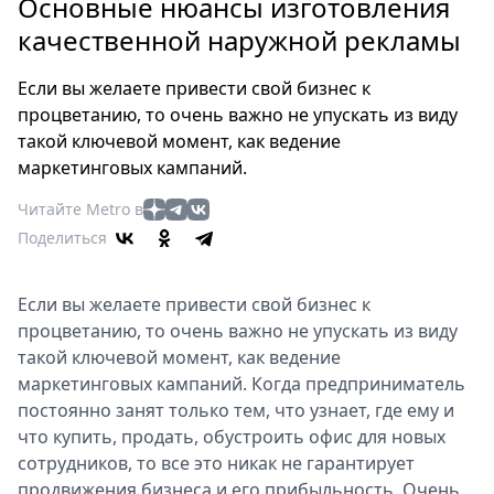
Петербург
Основные нюансы изготовления
Россия
качественной наружной рекламы
Мир
Если вы желаете привести свой бизнес к
Здоровье
процветанию, то очень важно не упускать из виду
Еда
такой ключевой момент, как ведение
Туризм
маркетинговых кампаний.
Мода
Читайте Metro в
Театр
Поделиться
Кино
Афиша
Если вы желаете привести свой бизнес к
Книги
процветанию, то очень важно не упускать из виду
Выставки
такой ключевой момент, как ведение
Пресс-
маркетинговых кампаний. Когда предприниматель
релизы
постоянно занят только тем, что узнает, где ему и
О
что купить, продать, обустроить офис для новых
Metro
сотрудников, то все это никак не гарантирует
продвижения бизнеса и его прибыльность. Очень
Стримы