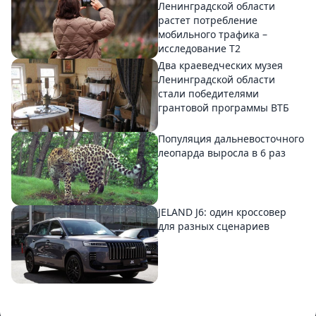
Ленинградской области
растет потребление
мобильного трафика –
исследование T2
Два краеведческих музея
Ленинградской области
стали победителями
грантовой программы ВТБ
Популяция дальневосточного
леопарда выросла в 6 раз
JELAND J6: один кроссовер
для разных сценариев