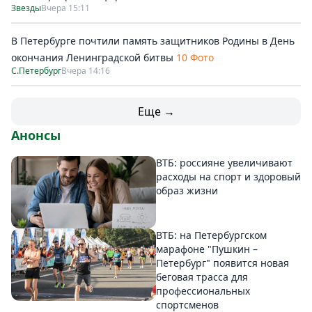
Звезды
Вчера 15:11
В Петербурге почтили память защитников Родины в День
окончания Ленинградской битвы
10 Фото
С.Петербург
Вчера 14:16
Еще →
Анонсы
ВТБ: россияне увеличивают
расходы на спорт и здоровый
образ жизни
ВТБ: на Петербургском
марафоне "Пушкин –
Петербург" появится новая
беговая трасса для
профессиональных
спортсменов