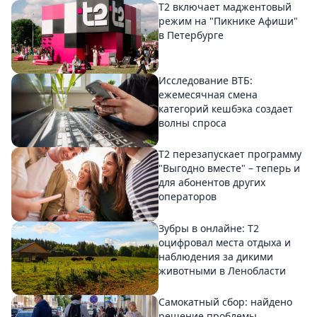
Т2 включает маджентовый
режим на "Пикнике Афиши"
в Петербурге
Исследование ВТБ:
ежемесячная смена
категорий кешбэка создает
волны спроса
Т2 перезапускает программу
"Выгодно вместе" – теперь и
для абонентов других
операторов
Зубры в онлайне: Т2
оцифровал места отдыха и
наблюдения за дикими
животными в Ленобласти
Самокатный сбор: найдено
решение проблемы