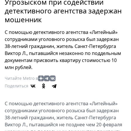
Петербург
Угрозыском при содействии
Россия
детективного агентства задержан
Мир
мошенник
Здоровье
С помощью детективного агентства «Литейный»
Еда
сотрудниками уголовного розыска был задержан
Туризм
38-летний гражданин, житель Санкт-Петербурга
Мода
Виктор Л., пытавшийся незаконно по поддельным
Театр
документам присвоить квартиру стоимостью 10
Кино
млн рублей.
Афиша
Читайте Metro в
Книги
Поделиться
Выставки
Пресс-
С помощью детективного агентства «Литейный»
релизы
сотрудниками уголовного розыска был задержан
О
38-летний гражданин, житель Санкт-Петербурга
Metro
Виктор Л., пытавшийся не позднее чем 20 февраля
Стримы