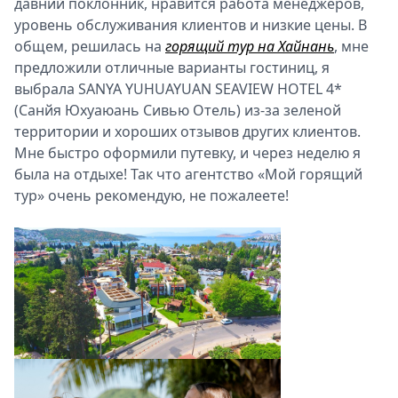
давний поклонник, нравится работа менеджеров,
Спецпроекты
уровень обслуживания клиентов и низкие цены. В
Звезды
общем, решилась на
горящий тур на Хайнань
, мне
Выборы
предложили отличные варианты гостиниц, я
2026
выбрала SANYA YUHUAYUAN SEAVIEW HOTEL 4*
Скачай
(Санйя Юхуаюань Сивью Отель) из-за зеленой
Metro
территории и хороших отзывов других клиентов.
Мне быстро оформили путевку, и через неделю я
была на отдыхе! Так что агентство «Мой горящий
тур» очень рекомендую, не пожалеете!