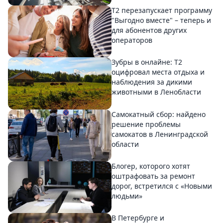
Т2 перезапускает программу
"Выгодно вместе" – теперь и
для абонентов других
операторов
Зубры в онлайне: Т2
оцифровал места отдыха и
наблюдения за дикими
животными в Ленобласти
Самокатный сбор: найдено
решение проблемы
самокатов в Ленинградской
области
Блогер, которого хотят
оштрафовать за ремонт
дорог, встретился с «Новыми
людьми»
В Петербурге и