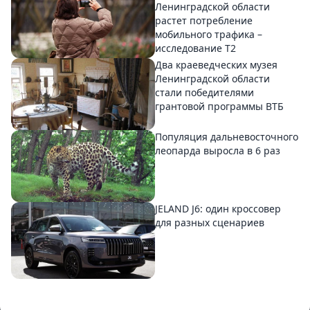
Ленинградской области
растет потребление
мобильного трафика –
исследование T2
Два краеведческих музея
Ленинградской области
стали победителями
грантовой программы ВТБ
Популяция дальневосточного
леопарда выросла в 6 раз
JELAND J6: один кроссовер
для разных сценариев