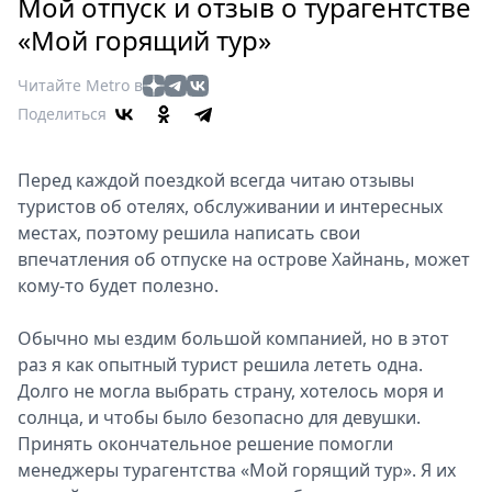
Петербург
Мой отпуск и отзыв о турагентстве
Россия
«Мой горящий тур»
Мир
Читайте Metro в
Здоровье
Поделиться
Еда
Туризм
Перед каждой поездкой всегда читаю отзывы
Мода
туристов об отелях, обслуживании и интересных
Театр
местах, поэтому решила написать свои
Кино
впечатления об отпуске на острове Хайнань, может
Афиша
кому-то будет полезно.
Книги
Выставки
Обычно мы ездим большой компанией, но в этот
раз я как опытный турист решила лететь одна.
Пресс-
Долго не могла выбрать страну, хотелось моря и
релизы
солнца, и чтобы было безопасно для девушки.
О
Принять окончательное решение помогли
Metro
менеджеры турагентства «Мой горящий тур». Я их
Стримы