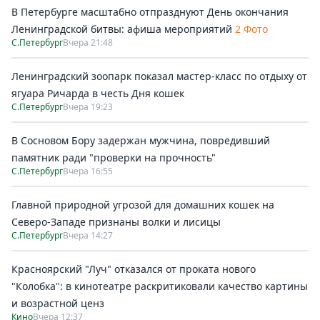
В Петербурге масштабно отпразднуют День окончания
Ленинградской битвы: афиша мероприятий
2 Фото
С.Петербург
Вчера 21:48
Ленинградский зоопарк показал мастер-класс по отдыху от
ягуара Ричарда в честь Дня кошек
С.Петербург
Вчера 19:23
В Сосновом Бору задержан мужчина, повредивший
памятник ради "проверки на прочность"
С.Петербург
Вчера 16:55
Главной природной угрозой для домашних кошек на
Северо-Западе признаны волки и лисицы
С.Петербург
Вчера 14:27
Красноярский "Луч" отказался от проката нового
"Колобка": в кинотеатре раскритиковали качество картины
и возрастной ценз
Кино
Вчера 12:37