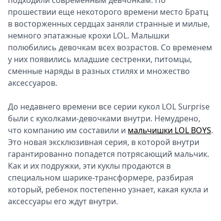
подходили современным девчонкам. По
прошествии еще некоторого времени место Братц
в восторженных сердцах заняли странные и милые,
немного эпатажные крохи LOL. Малышки
полюбились девочкам всех возрастов. Со временем
у них появились младшие сестренки, питомцы,
сменные наряды в разных стилях и множество
аксессуаров.
До недавнего времени все серии кукол LOL Surprise
были с куколками-девочками внутри. Немудрено,
что компанию им составили и
мальчишки LOL BOYS
.
Это новая эксклюзивная серия, в которой внутри
гарантированно попадется потрясающий мальчик.
Как и их подружки, эти куклы продаются в
специальном шарике-трансформере, разбирая
который, ребенок постепенно узнает, какая кукла и
аксессуары его ждут внутри.