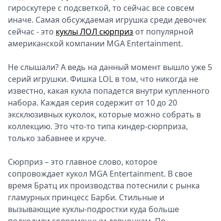
гироскутере с подсветкой, то сейчас все совсем
Спецпроекты
иначе. Самая обсуждаемая игрушка среди девочек
Звезды
сейчас - это
куклы ЛОЛ сюрприз
от популярной
Выборы
американской компании MGA Entertainment.
2026
Скачай
Не слышали? А ведь на данный момент вышло уже 5
Metro
серий игрушки. Фишка LOL в том, что никогда не
известно, какая кукла попадется внутри купленного
набора. Каждая серия содержит от 10 до 20
эксклюзивных куколок, которые можно собрать в
коллекцию. Это что-то типа киндер-сюрприза,
только забавнее и круче.
Сюрприз – это главное слово, которое
сопровождает кукол MGA Entertainment. В свое
время Братц их производства потеснили с рынка
гламурных принцесс Барби. Стильные и
вызывающие куклы-подростки куда больше