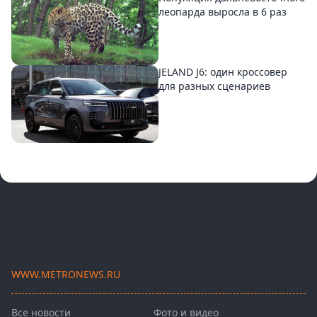
леопарда выросла в 6 раз
JELAND J6: один кроссовер
для разных сценариев
WWW.METRONEWS.RU
Все новости
Фото и видео