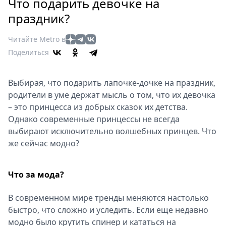
Петербург
Что подарить девочке на
Россия
праздник?
Мир
Читайте Metro в
Здоровье
Поделиться
Еда
Туризм
Выбирая, что подарить лапочке-дочке на праздник,
Мода
родители в уме держат мысль о том, что их девочка
Театр
– это принцесса из добрых сказок их детства.
Кино
Однако современные принцессы не всегда
Афиша
выбирают исключительно волшебных принцев. Что
Книги
же сейчас модно?
Выставки
Пресс-
Что за мода?
релизы
О
В современном мире тренды меняются настолько
быстро, что сложно и уследить. Если еще недавно
Metro
модно было крутить спинер и кататься на
Стримы