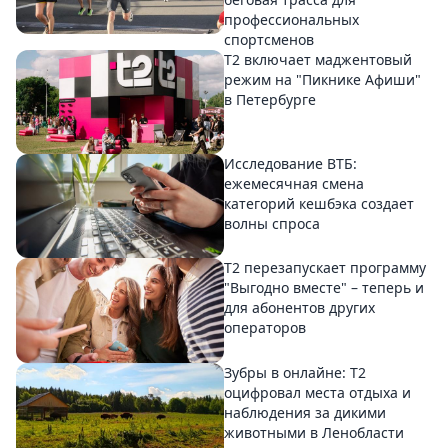
профессиональных
спортсменов
Т2 включает маджентовый
режим на "Пикнике Афиши"
в Петербурге
Исследование ВТБ:
ежемесячная смена
категорий кешбэка создает
волны спроса
Т2 перезапускает программу
"Выгодно вместе" – теперь и
для абонентов других
операторов
Зубры в онлайне: Т2
оцифровал места отдыха и
наблюдения за дикими
животными в Ленобласти