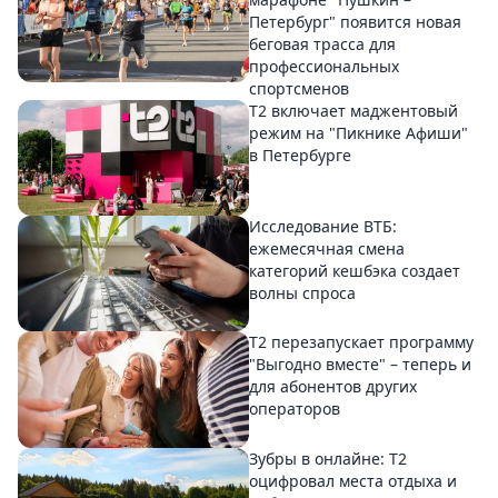
Петербург" появится новая
беговая трасса для
профессиональных
спортсменов
Т2 включает маджентовый
режим на "Пикнике Афиши"
в Петербурге
Исследование ВТБ:
ежемесячная смена
категорий кешбэка создает
волны спроса
Т2 перезапускает программу
"Выгодно вместе" – теперь и
для абонентов других
операторов
Зубры в онлайне: Т2
оцифровал места отдыха и