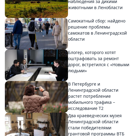
наблюдения за дикими
животными в Ленобласти
Самокатный сбор: найдено
решение проблемы
самокатов в Ленинградской
области
Блогер, которого хотят
оштрафовать за ремонт
дорог, встретился с «Новыми
людьми»
В Петербурге и
Ленинградской области
растет потребление
мобильного трафика –
исследование T2
Два краеведческих музея
Ленинградской области
стали победителями
грантовой программы ВТБ