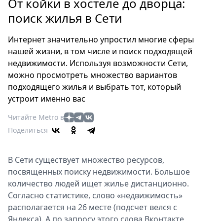
Петербург
От койки в хостеле до дворца:
Россия
поиск жилья в Сети
Мир
Интернет значительно упростил многие сферы
Здоровье
нашей жизни, в том числе и поиск подходящей
Еда
недвижимости. Используя возможности Сети,
Туризм
можно просмотреть множество вариантов
Мода
подходящего жилья и выбрать тот, который
Театр
устроит именно вас
Кино
Читайте Metro в
Афиша
Поделиться
Книги
Выставки
В Сети существует множество ресурсов,
Пресс-
посвященных поиску недвижимости. Большое
релизы
количество людей ищет жилье дистанционно.
О
Согласно статистике, слово «недвижимость»
Metro
располагается на 26 месте (подсчет велся с
Яндекса). А по запросу этого слова Вконтакте
Стримы