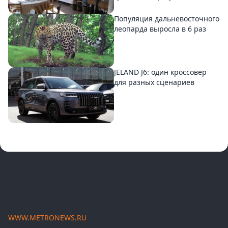
Популяция дальневосточного
леопарда выросла в 6 раз
JELAND J6: один кроссовер
для разных сценариев
WWW.METRONEWS.RU