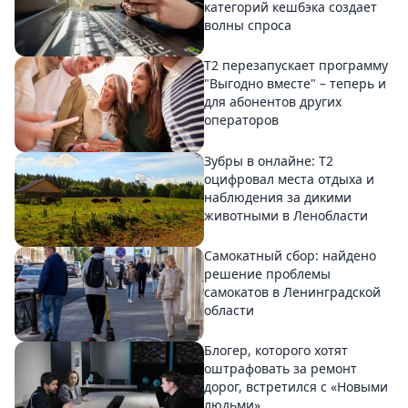
категорий кешбэка создает
волны спроса
Т2 перезапускает программу
"Выгодно вместе" – теперь и
для абонентов других
операторов
Зубры в онлайне: Т2
оцифровал места отдыха и
наблюдения за дикими
животными в Ленобласти
Самокатный сбор: найдено
решение проблемы
самокатов в Ленинградской
области
Блогер, которого хотят
оштрафовать за ремонт
дорог, встретился с «Новыми
людьми»