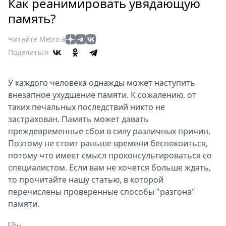
Петербург
Как реанимировать увядающую
Россия
память?
Мир
Читайте Metro в
Здоровье
Поделиться
Еда
Туризм
У каждого человека однажды может наступить
Мода
внезапное ухудшение памяти. К сожалению, от
Театр
таких печальных последствий никто не
Кино
застрахован. Память может давать
Афиша
преждевременные сбои в силу различных причин.
Книги
Поэтому не стоит раньше времени беспокоиться,
Выставки
потому что имеет смысл проконсультироваться со
специалистом. Если вам не хочется больше ждать,
Пресс-
то прочитайте нашу статью, в которой
релизы
перечислены проверенные способы "разгона"
О
памяти.
Metro
Стримы