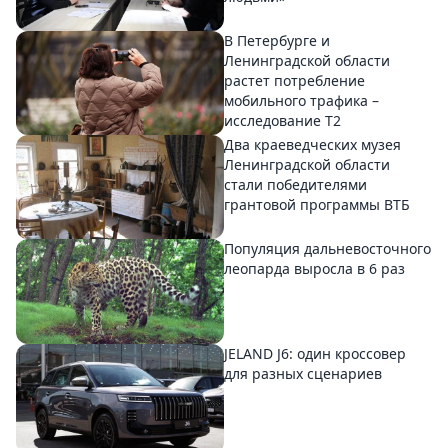
В Петербурге и
Ленинградской области
растет потребление
мобильного трафика –
исследование T2
Два краеведческих музея
Ленинградской области
стали победителями
грантовой программы ВТБ
Популяция дальневосточного
леопарда выросла в 6 раз
JELAND J6: один кроссовер
для разных сценариев