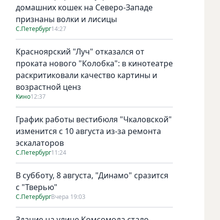
домашних кошек на Северо-Западе
признаны волки и лисицы
С.Петербург
14:27
Красноярский "Луч" отказался от
проката нового "Колобка": в кинотеатре
раскритиковали качество картины и
возрастной ценз
Кино
12:37
График работы вестибюля "Чкаловской"
изменится с 10 августа из-за ремонта
эскалаторов
С.Петербург
11:24
В субботу, 8 августа, "Динамо" сразится
с "Тверью"
С.Петербург
Вчера 19:03
Здание на улице Комсомола стало