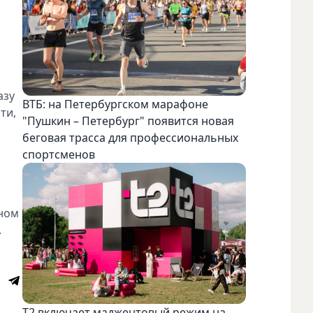
.
азу
ВТБ: на Петербургском марафоне
ти,
"Пушкин – Петербург" появится новая
беговая трасса для профессиональных
спортсменов
нном
.
Т2 включает маджентовый режим на