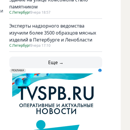
памятником
 и
С.Петербург
Вчера 18:57
Эксперты надзорного ведомства
изучили более 3500 образцов мясных
изделий в Петербурге и Ленобласти
С.Петербург
Вчера 17:10
Еще →
erid: LdtCK5udn
АО "ГАТР", ИНН: 7841320717
РЕКЛАМА