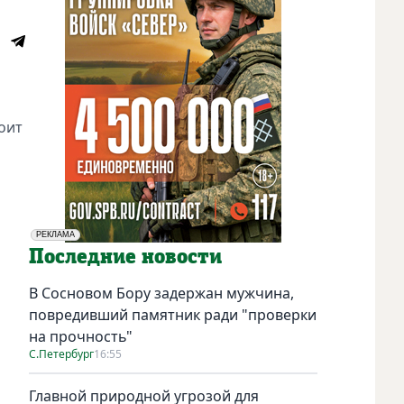
оит
РЕКЛАМА
Социальная реклама
Последние новости
В Сосновом Бору задержан мужчина,
повредивший памятник ради "проверки
на прочность"
С.Петербург
16:55
Главной природной угрозой для