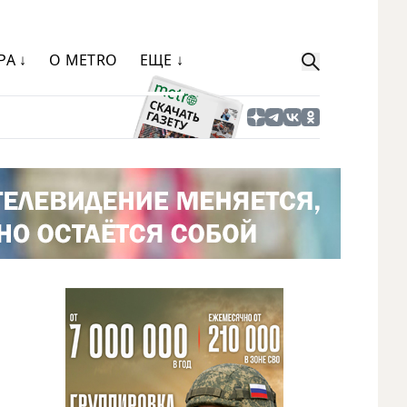
РА ↓
О METRO
ЕЩЕ ↓