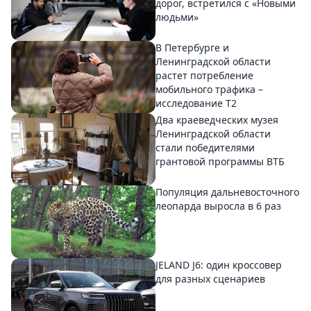
дорог, встретился с «Новыми
людьми»
В Петербурге и
Ленинградской области
растет потребление
мобильного трафика –
исследование T2
Два краеведческих музея
Ленинградской области
стали победителями
грантовой программы ВТБ
Популяция дальневосточного
леопарда выросла в 6 раз
JELAND J6: один кроссовер
для разных сценариев