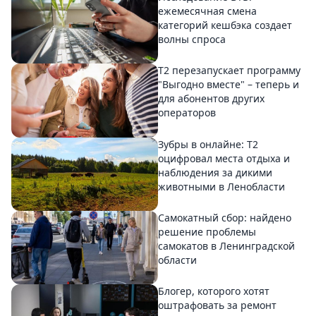
ежемесячная смена
категорий кешбэка создает
волны спроса
Т2 перезапускает программу
"Выгодно вместе" – теперь и
для абонентов других
операторов
Зубры в онлайне: Т2
оцифровал места отдыха и
наблюдения за дикими
животными в Ленобласти
Самокатный сбор: найдено
решение проблемы
самокатов в Ленинградской
области
Блогер, которого хотят
оштрафовать за ремонт