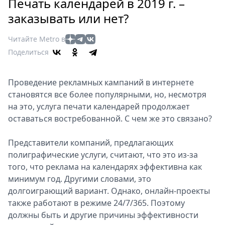
Петербург
Печать календарей в 2019 г. –
Россия
заказывать или нет?
Мир
Читайте Metro в
Здоровье
Поделиться
Еда
Туризм
Проведение рекламных кампаний в интернете
Мода
становятся все более популярными, но, несмотря
Театр
на это, услуга печати календарей продолжает
Кино
оставаться востребованной. С чем же это связано?
Афиша
Книги
Представители компаний, предлагающих
Выставки
полиграфические услуги, считают, что это из-за
того, что реклама на календарях эффективна как
Пресс-
минимум год. Другими словами, это
релизы
долгоиграющий вариант. Однако, онлайн-проекты
О
также работают в режиме 24/7/365. Поэтому
Metro
должны быть и другие причины эффективности
Стримы