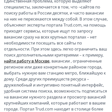
Единственная проблема, которую выделяют
Спецпроекты
специалисты, заключается в том, что ¬сайтов по
Звезды
поиску работы в России десятки, и часто вакансии
Выборы
на них не пересекаются между собой. В этом случае,
2026
объясняют эксперты портала Trud.com, на помощь
Скачай
приходят сервисы, которые ищут по запросу
Metro
вакансии сразу на всех крупных порталах – нет
необходимости посещать все сайты по
отдельности. При этом здесь легко ограничить ваш
поиск дополнительными критериями – к примеру,
найти работу в Москве
, вакансии , ограниченные
регионом или даже конкретным районом города,
выбрать нужную вам станцию метро, ближайшую к
дому. Среди других преимуществ ресурса –
дружелюбный и интуитивно понятный интерфейс,
удобная система поиска, возможность подписаться
на вакансии нужного раздела и просмотр вакансий
крупнейших компаний, которые работают в вашем
городе. Портал Trud.com находит в столице более