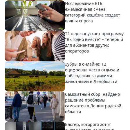
Исследование ВТБ:
ежемесячная смена
категорий кешбэка создает
волны спроса
Т2 перезапускает программу
"Выгодно вместе" – теперь и
для абонентов других
операторов
Зубры в онлайне: Т2
оцифровал места отдыха и
наблюдения за дикими
животными в Ленобласти
Самокатный сбор: найдено
решение проблемы
самокатов в Ленинградской
области
Блогер, которого хотят