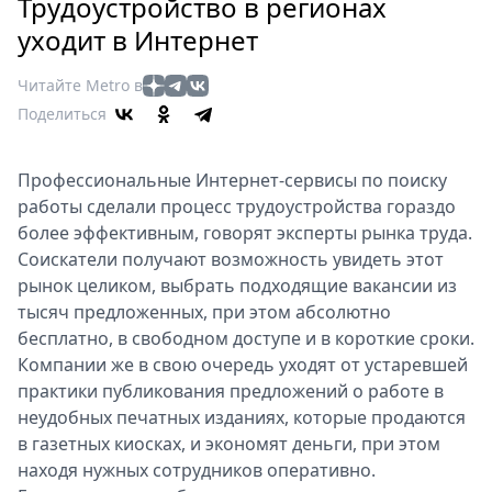
Петербург
Трудоустройство в регионах
Россия
уходит в Интернет
Мир
Читайте Metro в
Здоровье
Поделиться
Еда
Туризм
Профессиональные Интернет-сервисы по поиску
Мода
работы сделали процесс трудоустройства гораздо
Театр
более эффективным, говорят эксперты рынка труда.
Кино
Соискатели получают возможность увидеть этот
Афиша
рынок целиком, выбрать подходящие вакансии из
Книги
тысяч предложенных, при этом абсолютно
Выставки
бесплатно, в свободном доступе и в короткие сроки.
Компании же в свою очередь уходят от устаревшей
Пресс-
практики публикования предложений о работе в
релизы
неудобных печатных изданиях, которые продаются
О
в газетных киосках, и экономят деньги, при этом
Metro
находя нужных сотрудников оперативно.
Стримы