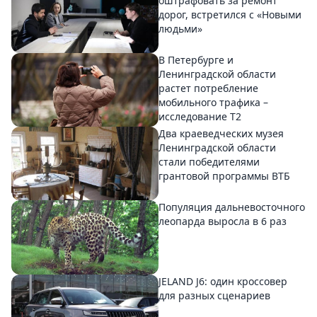
оштрафовать за ремонт
дорог, встретился с «Новыми
людьми»
В Петербурге и
Ленинградской области
растет потребление
мобильного трафика –
исследование T2
Два краеведческих музея
Ленинградской области
стали победителями
грантовой программы ВТБ
Популяция дальневосточного
леопарда выросла в 6 раз
JELAND J6: один кроссовер
для разных сценариев