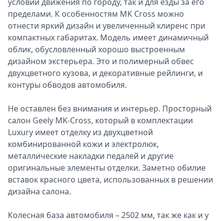
условий движения по городу, так и для езды за его
Спецпроекты
пределами. К особенностям MK Cross можно
Звезды
отнести яркий дизайн и увеличенный клиренс при
Выборы
компактных габаритах. Модель имеет динамичный
2026
облик, обусловленный хорошо выстроенным
Скачай
дизайном экстерьера. Это и полимерный обвес
Metro
двухцветного кузова, и декоративные рейлинги, и
контуры обводов автомобиля.
Не оставлен без внимания и интерьер. Просторный
салон Geely MK-Cross, который в комплектации
Luxury имеет отделку из двухцветной
комбинированной кожи и электролюк,
металлические накладки педалей и другие
оригинальные элементы отделки. Заметно обилие
вставок красного цвета, использованных в решении
дизайна салона.
Колесная база автомобиля – 2502 мм, так же как и у