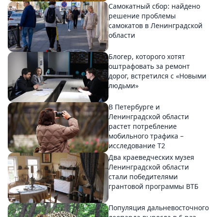
Самокатный сбор: найдено
решение проблемы
самокатов в Ленинградской
области
Блогер, которого хотят
оштрафовать за ремонт
дорог, встретился с «Новыми
людьми»
В Петербурге и
Ленинградской области
растет потребление
мобильного трафика –
исследование T2
Два краеведческих музея
Ленинградской области
стали победителями
грантовой программы ВТБ
Популяция дальневосточного