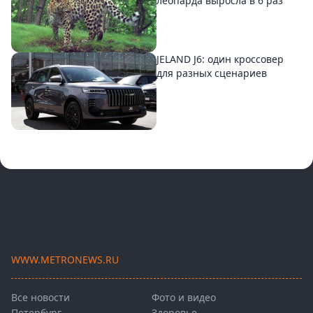
леопарда выросла в 6 раз
JELAND J6: один кроссовер
для разных сценариев
WWW.METRONEWS.RU
Все новости
Фото и видео
Петербург
Здоровье