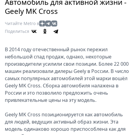
Петербург
Автомобиль для активной жизни -
Россия
Geely MK Cross
Мир
Читайте Metro в
Здоровье
Поделиться
Еда
Туризм
В 2014 году отечественный рынок пережил
Мода
небольшой спад продаж, однако, некоторые
Театр
производители усилили свои позиции. Более 22 000
Кино
машин реализовали дилеры Geely в России. В число
Афиша
самых популярных автомобилей этой марки вошёл
Книги
Geely MK Cross. Сборка автомобиля налажена в
Выставки
России и это позволило предложить очень
привлекательные цены на эту модель.
Пресс-
релизы
Geely MK Cross позиционируется как автомобиль
О
для людей, ведущих активный образ жизни. Эта
Metro
модель одинаково хорошо приспособлена как для
Стримы