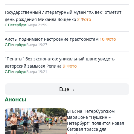
Государственный литературный музей "ХХ век" отметит
день рождения Михаила Зощенко
2 Фото
С.Петербург
Вчера 21:59
Аисты поднимают настроение трактористам
10 Фото
С.Петербург
Вчера 19:27
"Пенаты" без экспонатов: уникальный шанс увидеть
авторский замысел Репина
9 Фото
С.Петербург
Вчера 19:21
Еще →
Анонсы
ВТБ: на Петербургском
марафоне "Пушкин –
Петербург" появится новая
беговая трасса для