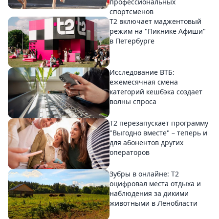
профессиональных
спортсменов
Т2 включает маджентовый
режим на "Пикнике Афиши"
в Петербурге
Исследование ВТБ:
ежемесячная смена
категорий кешбэка создает
волны спроса
Т2 перезапускает программу
"Выгодно вместе" – теперь и
для абонентов других
операторов
Зубры в онлайне: Т2
оцифровал места отдыха и
наблюдения за дикими
животными в Ленобласти