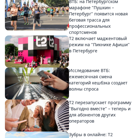
ВТБ: на Петербургском
марафоне "Пушкин –
Петербург" появится новая
беговая трасса для
профессиональных
спортсменов
Т2 включает маджентовый
режим на "Пикнике Афиши"
в Петербурге
Исследование ВТБ:
ежемесячная смена
категорий кешбэка создает
волны спроса
Т2 перезапускает программу
"Выгодно вместе" – теперь и
для абонентов других
операторов
Зубры в онлайне: Т2