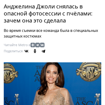
Петербург
Анджелина Джоли снялась в
Россия
опасной фотосессии с пчёлами:
Мир
зачем она это сделала
Здоровье
Еда
Во время съемки все команда была в специальных
Туризм
защитных костюмах
Мода
Читайте Metro в
Театр
Поделиться
Кино
Афиша
Книги
Выставки
Пресс-
релизы
О
Metro
Стримы