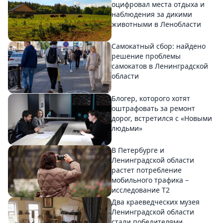
оцифровал места отдыха и
наблюдения за дикими
животными в Ленобласти
Самокатный сбор: найдено
решение проблемы
самокатов в Ленинградской
области
Блогер, которого хотят
оштрафовать за ремонт
дорог, встретился с «Новыми
людьми»
В Петербурге и
Ленинградской области
растет потребление
мобильного трафика –
исследование T2
Два краеведческих музея
Ленинградской области
стали победителями