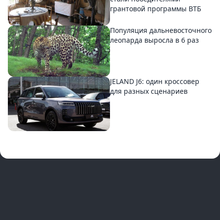
грантовой программы ВТБ
Популяция дальневосточного
леопарда выросла в 6 раз
JELAND J6: один кроссовер
для разных сценариев