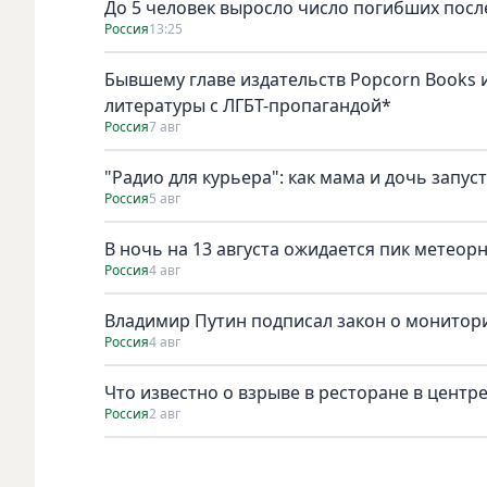
До 5 человек выросло число погибших посл
Россия
13:25
Бывшему главе издательств Popcorn Books и
литературы с ЛГБТ-пропагандой*
Россия
7 авг
"Радио для курьера": как мама и дочь запус
Россия
5 авг
В ночь на 13 августа ожидается пик метеор
Россия
4 авг
Владимир Путин подписал закон о монитори
Россия
4 авг
Что известно о взрыве в ресторане в центр
Россия
2 авг