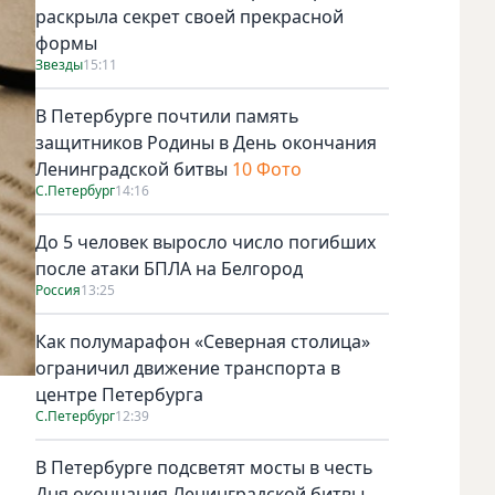
раскрыла секрет своей прекрасной
формы
Звезды
15:11
В Петербурге почтили память
защитников Родины в День окончания
Ленинградской битвы
10 Фото
С.Петербург
14:16
До 5 человек выросло число погибших
после атаки БПЛА на Белгород
Россия
13:25
Как полумарафон «Северная столица»
ограничил движение транспорта в
центре Петербурга
С.Петербург
12:39
В Петербурге подсветят мосты в честь
Дня окончания Ленинградской битвы