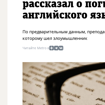
рассказал о по
английского яз
По предварительным данным, преподав
которому шел злоумышленник
Читайте Metro в