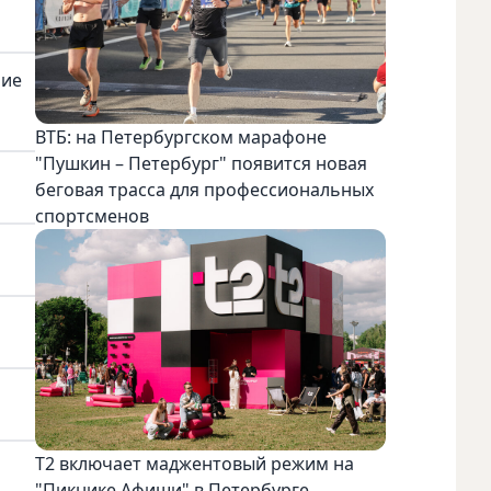
ние
ВТБ: на Петербургском марафоне
"Пушкин – Петербург" появится новая
беговая трасса для профессиональных
спортсменов
Т2 включает маджентовый режим на
"Пикнике Афиши" в Петербурге