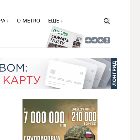
РА ↓
О METRO
ЕЩЕ ↓