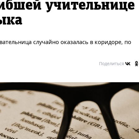
гибшей учительнице
ыка
ательница случайно оказалась в коридоре, по
Поделиться