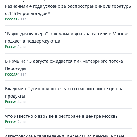
назначили 4 года условно за распространение литературы
с ЛГБТ-пропагандой*
Россия
7 авг
"Радио для курьера": как мама и дочь запустили в Москве
подкаст в поддержку отца
Россия
5 авг
В ночь на 13 августа ожидается пик метеорного потока
Персеиды
Россия
4 авг
Владимир Путин подписал закон о мониторинге цен на
продукты
Россия
4 авг
Что известно о взрыве в ресторане в центре Москвы
Россия
2 авг
Августовские нововведения: индексация пенсий, новые