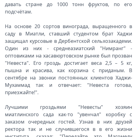
давать стране до 1000 тонн фруктов, по его
подсчётам.
На основе 20 сортов винограда, выращенного в
саду в Миатли, ставший студентом брат Хаджи
защищал курсовые в Дербентской сельхозакадеми.
Один из них - среднеазиатский "Нимранг" -
оптовиками на хасавюртовском рынке был прозван
"Невеста". Его гроздь достигает веса 2,5 – 5 кг,
пышна и красива, как корзина с приданым. В
сентябре на звонки постоянных клиентов Хаджи-
Мухаммад так и отвечает: "Невеста готова,
приезжайте!".
Лучшими гроздьями "Невесты" хозяин
миатлинского сада как-то "увенчал" коробку с
заказом очередных гостей. Узнав в них друзей
ректора так и не случившегося в в его жизни
института, сказал: "Передайте это Магомеду