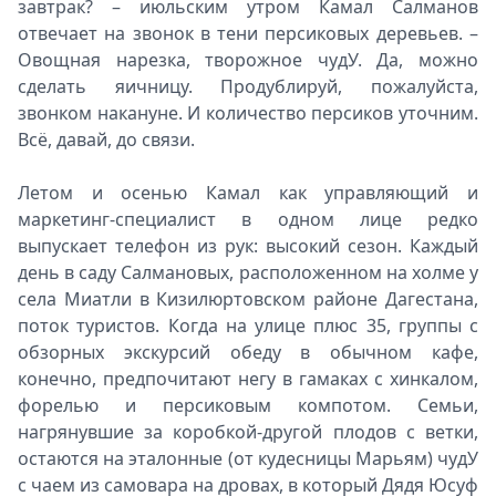
завтрак? – июльским утром Камал Салманов
отвечает на звонок в тени персиковых деревьев. –
Овощная нарезка, творожное чудУ. Да, можно
сделать яичницу. Продублируй, пожалуйста,
звонком накануне. И количество персиков уточним.
Всё, давай, до связи.
Летом и осенью Камал как управляющий и
маркетинг-специалист в одном лице редко
выпускает телефон из рук: высокий сезон. Каждый
день в саду Салмановых, расположенном на холме у
села Миатли в Кизилюртовском районе Дагестана,
поток туристов. Когда на улице плюс 35, группы с
обзорных экскурсий обеду в обычном кафе,
конечно, предпочитают негу в гамаках с хинкалом,
форелью и персиковым компотом. Семьи,
нагрянувшие за коробкой-другой плодов с ветки,
остаются на эталонные (от кудесницы Марьям) чудУ
с чаем из самовара на дровах, в который Дядя Юсуф