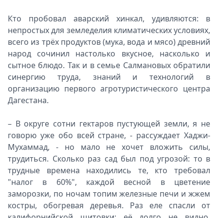
Кто пробовал аварский хинкал, удивляются: в
непростых для земледелия климатических условиях,
всего из трёх продуктов (мука, вода и мясо) древний
народ сочинил настолько вкусное, насколько и
сытное блюдо. Так и в семье Салмановых обратили
синергию труда, знаний и технологий в
организацию первого агротуристического центра
Дагестана.
– В округе сотни гектаров пустующей земли, я не
говорю уже обо всей стране, - рассуждает Хаджи-
Мухаммад, - но мало не хочет вложить силы,
трудиться. Сколько раз сад был под угрозой: то в
трудные времена находились те, кто требовал
"налог в 60%", каждой весной в цветение
заморозки, по ночам топим железные печи и жжем
костры, обогревая деревья. Раз еле спасли от
калифорнийской щитовки: её долго не видно,