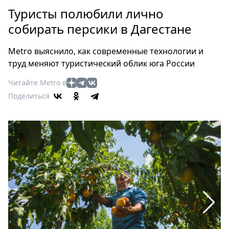
Петербург
Туристы полюбили лично
Россия
собирать персики в Дагестане
Мир
Здоровье
Metro выяснило, как современные технологии и
Еда
труд меняют туристический облик юга России
Туризм
Читайте Metro в
Мода
Поделиться
Театр
Кино
Афиша
Книги
Выставки
Пресс-
релизы
О
Metro
Стримы