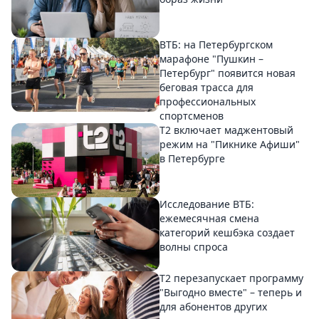
ВТБ: на Петербургском
марафоне "Пушкин –
Петербург" появится новая
беговая трасса для
профессиональных
спортсменов
Т2 включает маджентовый
режим на "Пикнике Афиши"
в Петербурге
Исследование ВТБ:
ежемесячная смена
категорий кешбэка создает
волны спроса
Т2 перезапускает программу
"Выгодно вместе" – теперь и
для абонентов других