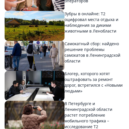
операторов
Зубры в онлайне: Т2
оцифровал места отдыха и
наблюдения за дикими
животными в Ленобласти
Самокатный сбор: найдено
решение проблемы
самокатов в Ленинградской
области
Блогер, которого хотят
оштрафовать за ремонт
дорог, встретился с «Новыми
людьми»
В Петербурге и
Ленинградской области
растет потребление
мобильного трафика –
исследование T2