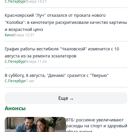
С.Петербург
Вчера 14:27
Красноярский "Луч" отказался от проката нового
"Колобка": в кинотеатре раскритиковали качество картины
и возрастной ценз
Кино
Вчера 12:37
График работы вестибюля "Чкаловской" изменится с 10
августа из-за ремонта эскалаторов
С.Петербург
Вчера 11:24
В субботу, 8 августа, "Динамо" сразится с "Тверью"
С.Петербург
7 авг
Еще →
Анонсы
ВТБ: россияне увеличивают
расходы на спорт и здоровый
образ жизни