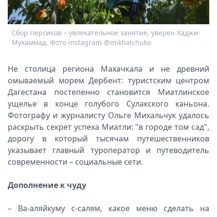
Спецпроекты
Звезды
Сбор персиков – увлекательное занятие, уверен Хаджи-
Выборы
Мухаммад. Фото instagram @mikhalchuko
2026
Скачай
Не столица региона Махачкала и не древний
Metro
омываемый морем Дербент: туристским центром
Дагестана постепенно становится Миатлинское
ущелье в конце голубого Сулакского каньона.
Фотографу и журналисту Ольге Михальчук удалось
раскрыть секрет успеха Миатли: "в городе том сад",
дорогу в который тысячам путешественников
указывает главный туроператор и путеводитель
современности – социальные сети.
Дополнение к чуду
– Ва-аляйкуму с-салям, какое меню сделать на
В