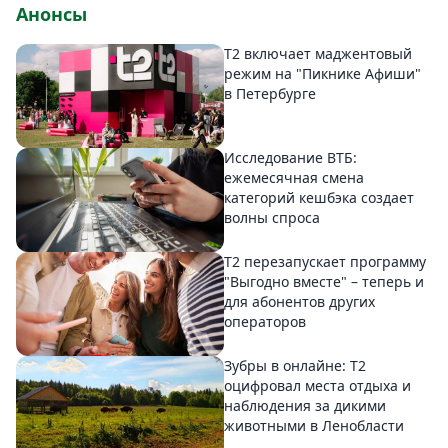
Анонсы
Т2 включает маджентовый
режим на "Пикнике Афиши"
в Петербурге
Исследование ВТБ:
ежемесячная смена
категорий кешбэка создает
волны спроса
Т2 перезапускает программу
"Выгодно вместе" – теперь и
для абонентов других
операторов
Зубры в онлайне: Т2
оцифровал места отдыха и
наблюдения за дикими
животными в Ленобласти