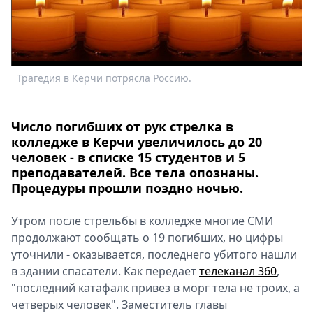
Спецпроекты
Звезды
Т
Выборы
2026
Трагедия в Керчи потрясла Россию.
Скачай
Metro
Число погибших от рук стрелка в
колледже в Керчи увеличилось до 20
человек - в списке 15 студентов и 5
преподавателей. Все тела опознаны.
Процедуры прошли поздно ночью.
Утром после стрельбы в колледже многие СМИ
продолжают сообщать о 19 погибших, но цифры
уточнили - оказывается, последнего убитого нашли
в здании спасатели. Как передает
телеканал 360
,
"последний катафалк привез в морг тела не троих, а
четверых человек". Заместитель главы