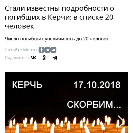
Петербург
Стали известны подробности о
Россия
погибших в Керчи: в списке 20
Мир
человек
Здоровье
Еда
Число погибших увеличилось до 20 человек
Туризм
Мода
Читайте Metro в
Поделиться
Театр
Кино
Афиша
Книги
Выставки
Пресс-
релизы
О
Metro
Стримы