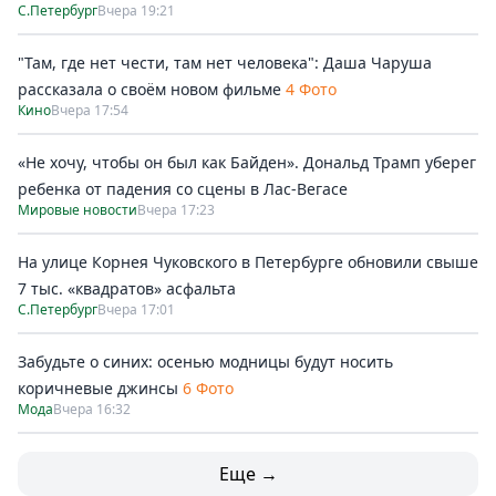
С.Петербург
Вчера 19:21
"Там, где нет чести, там нет человека": Даша Чаруша
рассказала о своём новом фильме
4 Фото
Кино
Вчера 17:54
«Не хочу, чтобы он был как Байден». Дональд Трамп уберег
ребенка от падения со сцены в Лас-Вегасе
Мировые новости
Вчера 17:23
На улице Корнея Чуковского в Петербурге обновили свыше
7 тыс. «квадратов» асфальта
С.Петербург
Вчера 17:01
Забудьте о синих: осенью модницы будут носить
коричневые джинсы
6 Фото
Мода
Вчера 16:32
Еще →