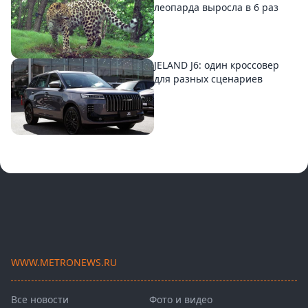
леопарда выросла в 6 раз
JELAND J6: один кроссовер
для разных сценариев
WWW.METRONEWS.RU
Все новости
Фото и видео