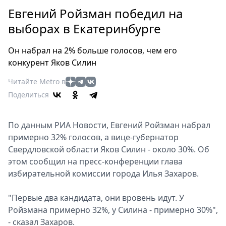
Петербург
Евгений Ройзман победил на
Россия
выборах в Екатеринбурге
Мир
Здоровье
Он набрал на 2% больше голосов, чем его
Еда
конкурент Яков Силин
Туризм
Читайте Metro в
Мода
Поделиться
Театр
Кино
По данным РИА Новости, Евгений Ройзман набрал
Афиша
примерно 32% голосов, а вице-губернатор
Книги
Свердловской области Яков Силин - около 30%. Об
Выставки
этом сообщил на пресс-конференции глава
Пресс-
избирательной комиссии города Илья Захаров.
релизы
О
"Первые два кандидата, они вровень идут. У
Ройзмана примерно 32%, у Силина - примерно 30%",
Metro
- сказал Захаров.
Стримы