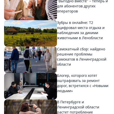
"Выгодно вместе" – теперь и
для абонентов других
операторов
Зубры в онлайне: Т2
оцифровал места отдыха и
наблюдения за дикими
животными в Ленобласти
Самокатный сбор: найдено
решение проблемы
самокатов в Ленинградской
области
Блогер, которого хотят
оштрафовать за ремонт
дорог, встретился с «Новыми
людьми»
В Петербурге и
Ленинградской области
растет потребление