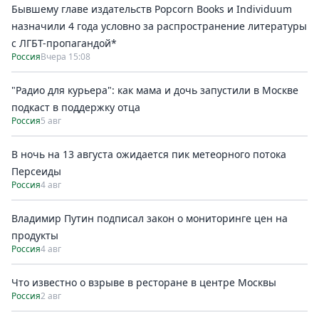
Бывшему главе издательств Popcorn Books и Individuum
назначили 4 года условно за распространение литературы
с ЛГБТ-пропагандой*
Россия
Вчера 15:08
"Радио для курьера": как мама и дочь запустили в Москве
подкаст в поддержку отца
Россия
5 авг
В ночь на 13 августа ожидается пик метеорного потока
Персеиды
Россия
4 авг
Владимир Путин подписал закон о мониторинге цен на
продукты
Россия
4 авг
Что известно о взрыве в ресторане в центре Москвы
Россия
2 авг