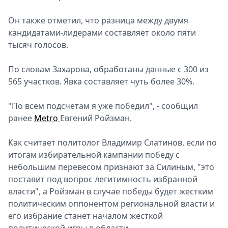
Спецпроекты
Он также отметил, что разница между двумя
Звезды
кандидатами-лидерами составляет около пяти
Выборы
тысяч голосов.
2026
Скачай
По словам Захарова, обработаны данные с 300 из
Metro
565 участков. Явка составляет чуть более 30%.
"По всем подсчетам я уже победил", - сообщил
ранее
Metro
Евгений Ройзман.
Как считает политолог Владимир Слатинов, если по
итогам избирательной кампании победу с
небольшим перевесом признают за Силиным, "это
поставит под вопрос легитимность избранной
власти", а Ройзман в случае победы будет жестким
политическим оппонентом региональной власти и
его избрание станет началом жесткой