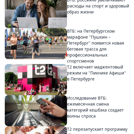
расходы на спорт и здоровый
образ жизни
ВТБ: на Петербургском
марафоне "Пушкин –
Петербург" появится новая
беговая трасса для
профессиональных
спортсменов
Т2 включает маджентовый
режим на "Пикнике Афиши"
в Петербурге
Исследование ВТБ:
ежемесячная смена
категорий кешбэка создает
волны спроса
Т2 перезапускает программу