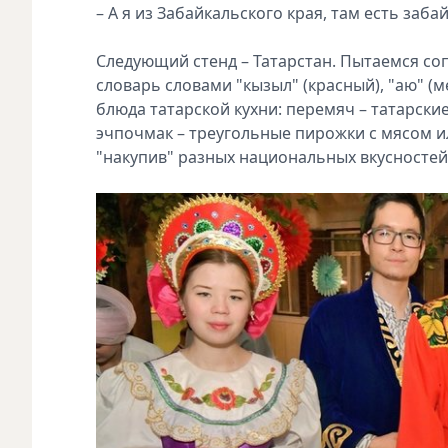
– А я из Забайкальского края, там есть заба
Следующий стенд – Татарстан. Пытаемся со
словарь словами "кызыл" (красный), "аю" (ме
блюда татарской кухни: перемяч – татарски
эчпочмак – треугольные пирожки с мясом 
"накупив" разных национальных вкусностей