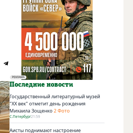
РЕКЛАМА
Социальная реклама
Последние новости
Государственный литературный музей
"ХХ век" отметит день рождения
Михаила Зощенко
2 Фото
С.Петербург
21:59
Аисты поднимают настроение