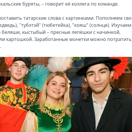
йкальские буряты, – говорит её коллега по команде.
поставить татарские слова с картинками. Пополняем св
дведь), "тубэтэй" (тюбетейка), "кояш" (солнце). Изучаем
е беляши, кыстыбый – пресные лепёшки с начинкой,
или картошкой. Заработанные монетки можно потратить
.