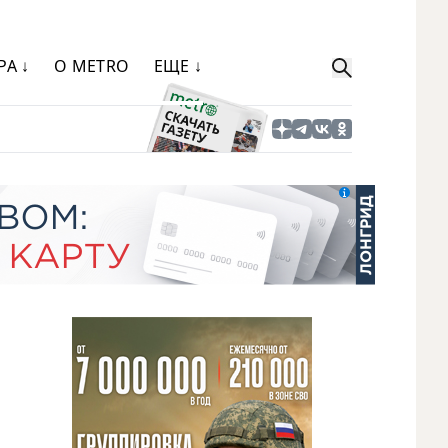
РА ↓
О METRO
ЕЩЕ ↓