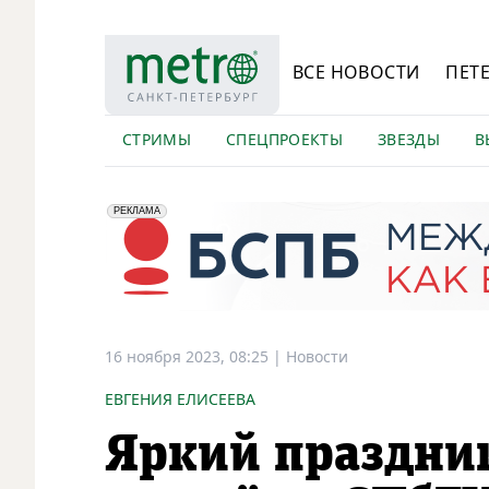
ВСЕ НОВОСТИ
ПЕТ
СТРИМЫ
СПЕЦПРОЕКТЫ
ЗВЕЗДЫ
В
erid: 2VfnxyFybV5
ПАО "Банк "Санкт-Петербург", ИНН: 7831000027
РЕКЛАМА
16 ноября 2023, 08:25
|
Новости
ЕВГЕНИЯ ЕЛИСЕЕВА
Яркий праздни