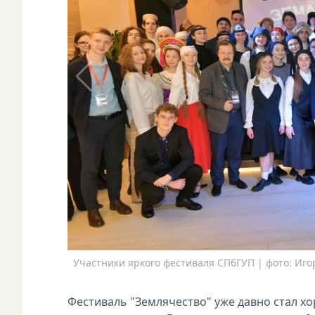
Участники яркого фестиваля СПбГУП | фото: Иго
Фестиваль "Землячество" уже давно стал хо