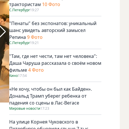
трактористам
10 Фото
С.Петербург
19:27
"Пенаты" без экспонатов: уникальный
шанс увидеть авторский замысел
Репина
9 Фото
С.Петербург
19:21
"Там, где нет чести, там нет человека":
Даша Чаруша рассказала о своём новом
фильме
4 Фото
Кино
17:54
«Не хочу, чтобы он был как Байден».
Дональд Трамп уберег ребенка от
падения со сцены в Лас-Вегасе
Студенты СПбГУП – представители команды Белоруссии | 
Мировые новости
17:23
На улице Корнея Чуковского в
Петербурге обновили свыше 7 тыс.