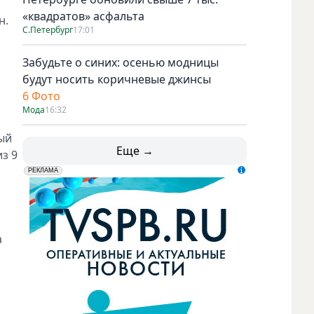
«квадратов» асфальта
ан.
С.Петербург
17:01
Забудьте о синих: осенью модницы
будут носить коричневые джинсы
6 Фото
Мода
16:32
ый
Еще →
з 9
erid: LdtCK5udn
АО "ГАТР", ИНН: 7841320717
РЕКЛАМА
а