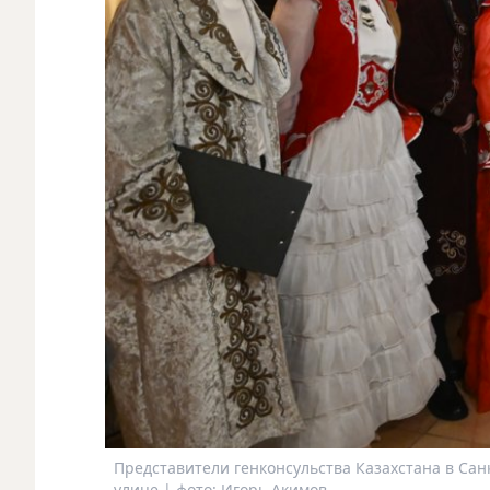
Представители генконсульства Казахстана в Са
улице | фото: Игорь Акимов.