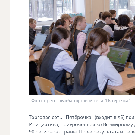
Фото: пресс-служба торговой сети "Пятёрочка"
Торговая сеть "Пятёрочка" (входит в X5) п
Инициатива, приуроченная ко Всемирному д
90 регионов страны. По её результатам це