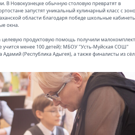
. В Новокузнецке обычную столовую превратят в
ртостане запустят уникальный кулинарный класс с зон
траханской области благодаря победе школьные кабинет
ые окна.
на целевую продуктовую помощь получили малокомплек
е учится менее 100 детей): МБОУ "Усть-Муйская СОШ"
 Адамий (Республика Адыгея), а также финалисты из сёл