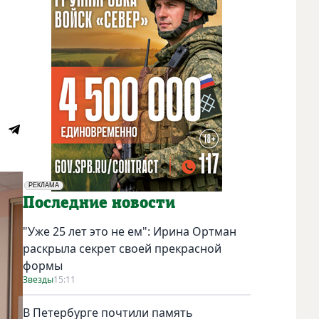
РЕКЛАМА
Социальная реклама
Последние новости
"Уже 25 лет это не ем": Ирина Ортман
раскрыла секрет своей прекрасной
формы
Звезды
15:11
В Петербурге почтили память