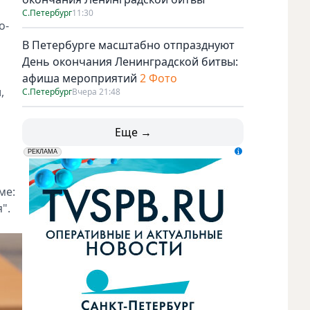
С.Петербург
11:30
о-
В Петербурге масштабно отпразднуют
День окончания Ленинградской битвы:
афиша мероприятий
2 Фото
,
С.Петербург
Вчера 21:48
Еще →
erid: LdtCK5udn
АО "ГАТР", ИНН: 7841320717
РЕКЛАМА
ме:
".