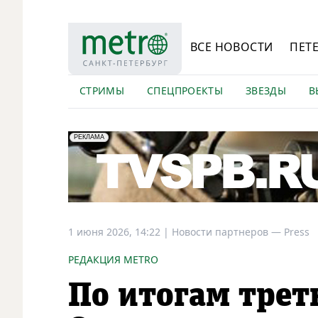
ВСЕ НОВОСТИ
ПЕТ
СТРИМЫ
СПЕЦПРОЕКТЫ
ЗВЕЗДЫ
В
erid: LdtCK5Efv
АО "ГАТР", ИНН: 7841320717
РЕКЛАМА
1 июня 2026, 14:22
|
Новости партнеров —
Press
РЕДАКЦИЯ METRO
По итогам трет