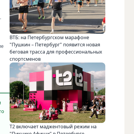
.
ВТБ: на Петербургском марафоне
"Пушкин – Петербург" появится новая
ие
беговая трасса для профессиональных
спортсменов
и
то
Т2 включает маджентовый режим на
"Пикнике Афиши" в Петербурге