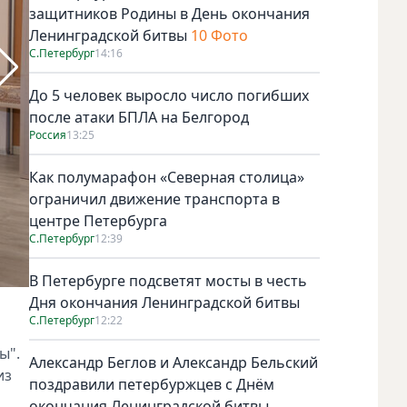
защитников Родины в День окончания
Ленинградской битвы
10 Фото
С.Петербург
14:16
До 5 человек выросло число погибших
после атаки БПЛА на Белгород
Россия
13:25
Как полумарафон «Северная столица»
ограничил движение транспорта в
центре Петербурга
С.Петербург
12:39
В Петербурге подсветят мосты в честь
Дня окончания Ленинградской битвы
Фото: пресс-служба торговой сети "Пятёрочка"
С.Петербург
12:22
ы".
Александр Беглов и Александр Бельский
из
поздравили петербуржцев с Днём
окончания Ленинградской битвы