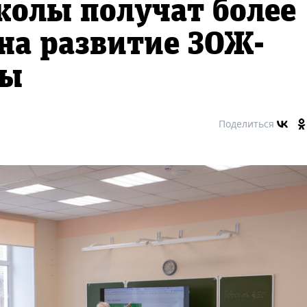
олы получат более
 на развитие ЗОЖ-
ры
Поделиться