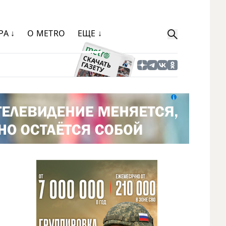
РА ↓
О METRO
ЕЩЕ ↓