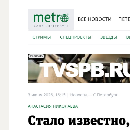
ВСЕ НОВОСТИ
ПЕТ
СТРИМЫ
СПЕЦПРОЕКТЫ
ЗВЕЗДЫ
В
erid: LdtCK5Efv
АО "ГАТР", ИНН: 7841320717
РЕКЛАМА
3 июня 2026, 16:15
|
Новости —
С.Петербург
АНАСТАСИЯ НИКОЛАЕВА
Стало известно