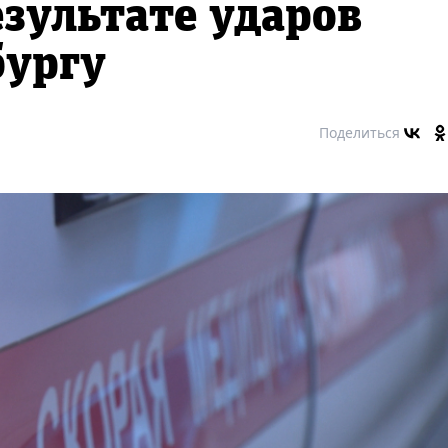
езультате ударов
бургу
Поделиться