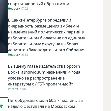
спорт и здоровый образ жизни
Новости
17:02
В Санкт-Петербурге определили
очередность размещения эмблем и
наименований политических партий в
избирательном бюллетене по единому
избирательному округу на выборах
депутатов Законодательного Собрания
Новости
16:13
Бывшему главе издательств Popcorn
Books и Individuum назначили 4 года
условно за распространение
литературы с ЛГБТ-пропагандой*
Россия
15:08
Петербуржцы съели 60,5 кг малины за
ру
неделю фестиваля на Московском