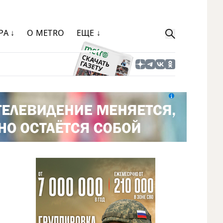
РА ↓
О METRO
ЕЩЕ ↓