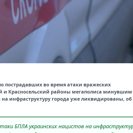
ло пострадавших во время атаки вражеских
ий и Красносельский районы мегаполиса минувшим
а на инфраструктуру города уже ликвидированы, об
атаки БПЛА украинских нацистов на инфраструкту