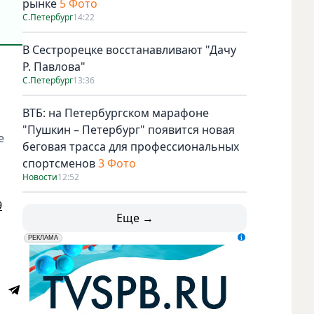
рынке
5 Фото
С.Петербург
14:22
В Сестрорецке восстанавливают "Дачу
Р. Павлова"
С.Петербург
13:36
ВТБ: на Петербургском марафоне
"Пушкин – Петербург" появится новая
е
беговая трасса для профессиональных
спортсменов
3 Фото
Новости
12:52
9
Еще →
erid: LdtCK5udn
АО "ГАТР", ИНН: 7841320717
РЕКЛАМА