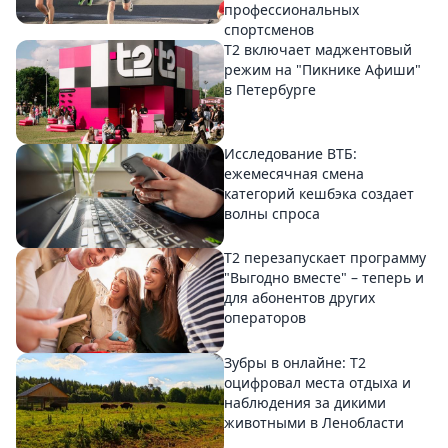
профессиональных
спортсменов
Т2 включает маджентовый
режим на "Пикнике Афиши"
в Петербурге
Исследование ВТБ:
ежемесячная смена
категорий кешбэка создает
волны спроса
Т2 перезапускает программу
"Выгодно вместе" – теперь и
для абонентов других
операторов
Зубры в онлайне: Т2
оцифровал места отдыха и
наблюдения за дикими
животными в Ленобласти