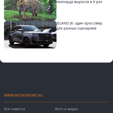
леопарда выросла в 6 раз
JELAND J6: один кроссовер
для разных сценариев
WWW.METRONEWS.RU
Все новости
Фото и видео