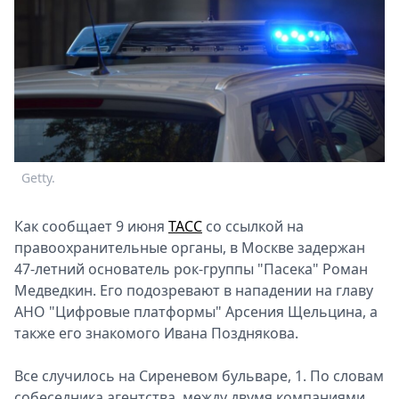
Спецпроекты
Звезды
Выборы
2026
Скачай
Metro
Getty.
Как сообщает 9 июня
ТАСС
со ссылкой на
правоохранительные органы, в Москве задержан
47-летний основатель рок-группы "Пасека" Роман
Медведкин. Его подозревают в нападении на главу
АНО "Цифровые платформы" Арсения Щельцина, а
также его знакомого Ивана Позднякова.
Все случилось на Сиреневом бульваре, 1. По словам
собеседника агентства, между двумя компаниями