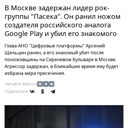
Петербург
В Москве задержан лидер рок-
Россия
группы "Пасека". Он ранил ножом
Мир
создателя российского аналога
Здоровье
Google Play и убил его знакомого
Еда
Туризм
Глава АНО "Цифровые платформы" Арсений
Мода
Щельцин ранен, а его знакомый убит после
Театр
поножовщины на Сиреневом бульваре в Москве.
Кино
Агрессор задержан, в ближайшее время ему будет
Афиша
избрана мера пресечения.
Книги
Читайте Metro в
Выставки
Поделиться
Пресс-
релизы
О
Metro
Стримы