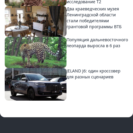
исследование T2
Два краеведческих музея
Ленинградской области
стали победителями
грантовой программы ВТБ
Популяция дальневосточного
леопарда выросла в 6 раз
JELAND J6: один кроссовер
для разных сценариев