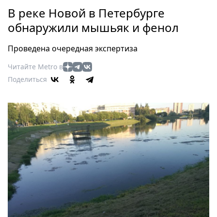
Петербург
В реке Новой в Петербурге
Россия
обнаружили мышьяк и фенол
Мир
Здоровье
Проведена очередная экспертиза
Еда
Читайте Metro в
Туризм
Поделиться
Мода
Театр
Кино
Афиша
Книги
Выставки
Пресс-
релизы
О
Metro
Стримы