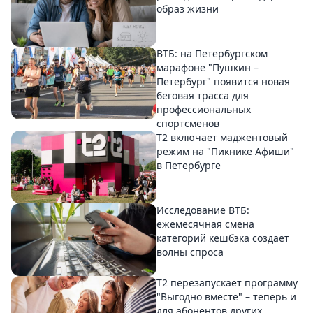
образ жизни
ВТБ: на Петербургском
марафоне "Пушкин –
Петербург" появится новая
беговая трасса для
профессиональных
спортсменов
Т2 включает маджентовый
режим на "Пикнике Афиши"
в Петербурге
Исследование ВТБ:
ежемесячная смена
категорий кешбэка создает
волны спроса
Т2 перезапускает программу
"Выгодно вместе" – теперь и
для абонентов других