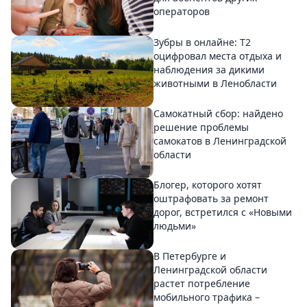
операторов
Зубры в онлайне: Т2
оцифровал места отдыха и
наблюдения за дикими
животными в Ленобласти
Самокатный сбор: найдено
решение проблемы
самокатов в Ленинградской
области
Блогер, которого хотят
оштрафовать за ремонт
дорог, встретился с «Новыми
людьми»
В Петербурге и
Ленинградской области
растет потребление
мобильного трафика –