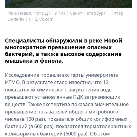
Спецпроекты
Река Новая. Фото ДТП и ЧП | Санкт-Петербург | Питер
Звезды
Онлайн | СПб, vk.com
Выборы
2026
Скачай
Специалисты обнаружили в реке Новой
Metro
многократное превышение опасных
бактерий, а также высокое содержание
мышьяка и фенола.
Исследование провели эксперты университета
ИТМО. В результате стало известно, что 12
показателей химического загрязнения воды
превышают установленные ПДК загрязняющих
веществ. Также экспертиза показала значительное
превышение показателей общего микробного
числа (в 100 раз), показателя общих колиформных
бактерий (в 600 раз), показателя термотолерантных
колиформных бактерий (6000 раз). Об этом