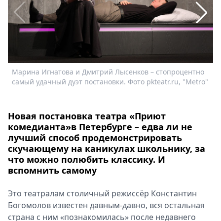
Спецпроекты
Звезды
Выборы
2026
Скачай
Metro
Марина Игнатова и Дмитрий Лысенков – стопроцентно
Б
самый удачный дуэт постановки. Фото pkteatr.ru, "Metro"
в
Новая постановка театра «Приют
комедианта»в Петербурге – едва ли не
лучший способ продемонстрировать
скучающему на каникулах школьнику, за
что можно полюбить классику. И
вспомнить самому
Это театралам столичный режиссёр Константин
Богомолов известен давным-давно, вся остальная
страна с ним «познакомилась» после недавнего