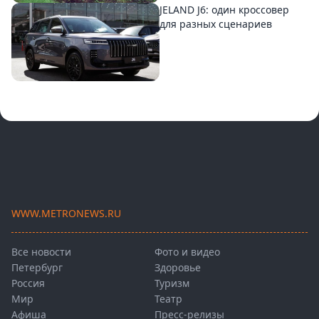
JELAND J6: один кроссовер
для разных сценариев
WWW.METRONEWS.RU
Все новости
Фото и видео
Петербург
Здоровье
Россия
Туризм
Мир
Театр
Афиша
Пресс-релизы