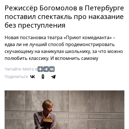
Петербург
Режиссёр Богомолов в Петербурге
Россия
поставил спектакль про наказание
Мир
без преступления
Здоровье
Еда
Новая постановка театра «Приют комедианта» –
Туризм
едва ли не лучший способ продемонстрировать
Мода
скучающему на каникулах школьнику, за что можно
Театр
полюбить классику. И вспомнить самому
Кино
Читайте Metro в
Афиша
Поделиться
Книги
Выставки
Пресс-
релизы
О
Metro
Стримы