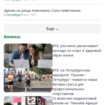
Здание на улице Комсомола стало памятником
С.Петербург
Вчера 18:57
Еще →
Анонсы
ВТБ: россияне увеличивают
расходы на спорт и здоровый
образ жизни
ВТБ: на Петербургском
марафоне "Пушкин –
Петербург" появится новая
беговая трасса для
профессиональных
спортсменов
Т2 включает маджентовый
режим на "Пикнике Афиши"