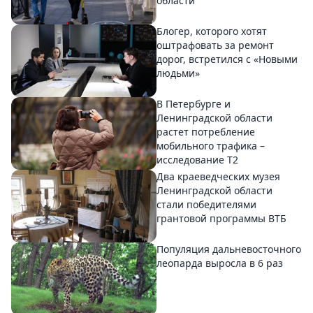
области
Блогер, которого хотят
оштрафовать за ремонт
дорог, встретился с «Новыми
людьми»
В Петербурге и
Ленинградской области
растет потребление
мобильного трафика –
исследование T2
Два краеведческих музея
Ленинградской области
стали победителями
грантовой программы ВТБ
Популяция дальневосточного
леопарда выросла в 6 раз