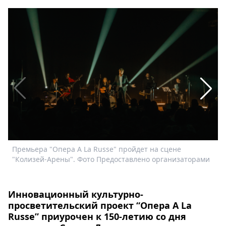
Афиша
Книги
Выставки
Пресс-
релизы
О
Metro
Стримы
Спецпроекты
Звезды
Выборы
2026
Премьера "Опера A La Russe" пройдет на сцене
П
Скачай
"Колизей-Арены". Фото Предоставлено организаторами
"
Metro
Инновационный культурно-
просветительский проект “Опера A La
Russe” приурочен к 150-летию со дня