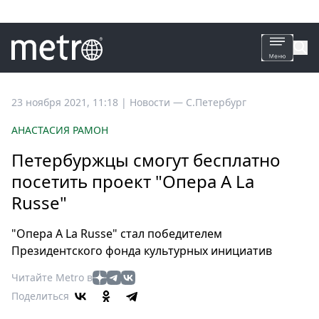
Все
23 ноября 2021, 11:18
|
Новости —
С.Петербург
новости
АНАСТАСИЯ РАМОН
Петербург
Петербуржцы смогут бесплатно
Россия
посетить проект "Опера A La
Мир
Russe"
Здоровье
Еда
"Опера A La Russe" стал победителем
Туризм
Президентского фонда культурных инициатив
Мода
Читайте Metro в
Театр
Поделиться
Кино