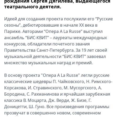
рождения Сергея Дягилева, выдающегося
театрального деятеля.
Идеей для создания проекта послужили его “Русские
сезоны”, дебютировавшие в начале XX века в
Париже. Авторами “Опера A La Russe” выступил
ансамбль “БИС-КВИТ” – лауреаты международных
конкурсов, обладатели почетного звания
Правительства Санкт-Петербурга. За 19 лет своей
музыкальной деятельности “БИС-КВИТ” завоевал
множество музыкальных наград и премий.
В основу проекта "Опера A La Russe" легли русские
классические шедевры П. Чайковского, Н. Римского-
Корсакова, И. Стравинского, М. Мусоргского, А.
Бородина, С. Рахманинова и ярчайшая зарубежная
классика В. Моцарта, Дж. Верди, Ж. Бизе, Г.
Доницетти, Ш. Гуно. Все произведения программы
прозвучат в совершенно новом, современном