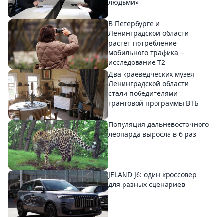
людьми»
В Петербурге и
Ленинградской области
растет потребление
мобильного трафика –
исследование T2
Два краеведческих музея
Ленинградской области
стали победителями
грантовой программы ВТБ
Популяция дальневосточного
леопарда выросла в 6 раз
JELAND J6: один кроссовер
для разных сценариев