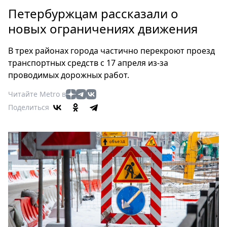
Петербург
Петербуржцам рассказали о
Россия
новых ограничениях движения
Мир
Здоровье
В трех районах города частично перекроют проезд
Еда
транспортных средств с 17 апреля из-за
Туризм
проводимых дорожных работ.
Мода
Читайте Metro в
Театр
Поделиться
Кино
Афиша
Книги
Выставки
Пресс-
релизы
О
Metro
Стримы