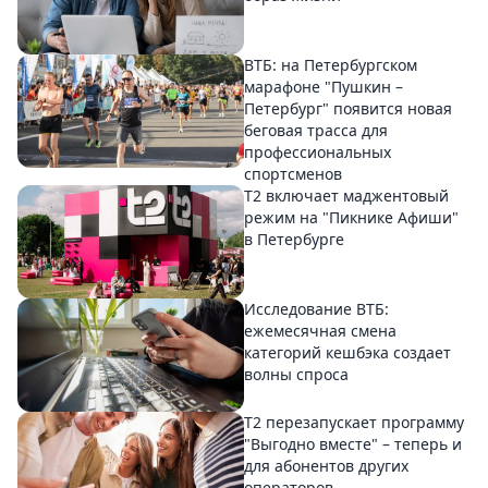
ВТБ: на Петербургском
марафоне "Пушкин –
Петербург" появится новая
беговая трасса для
профессиональных
спортсменов
Т2 включает маджентовый
режим на "Пикнике Афиши"
в Петербурге
Исследование ВТБ:
ежемесячная смена
категорий кешбэка создает
волны спроса
Т2 перезапускает программу
"Выгодно вместе" – теперь и
для абонентов других
операторов